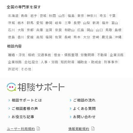
全国の専門家を探す
北海道
青森
岩手
宮城
秋田
山形
福島
東京
神奈川
埼玉
千葉
茨城
栃木
群馬
愛知
静岡
岐阜
三重
長野
山梨
新潟
福井
富山
石川
大阪
京都
兵庫
滋賀
奈良
和歌山
広島
岡山
山口
鳥取
島根
徳島
香川
愛媛
高知
福岡
佐賀
長崎
熊本
大分
宮崎
鹿児島
沖縄
相談内容
離婚・浮気
相続
交通事故
借金・債務整理
労働問題
不動産
企業法務
企業税務
会社設立
人事・労務
知的財産
補助金・助成金
刑事事件
許認可
その他
相談サポートとは
ご相談の流れ
ご相談者様の声
よくある質問
お役立ち記事
お問い合わせ
ユーザー利用規約
情報掲載規約