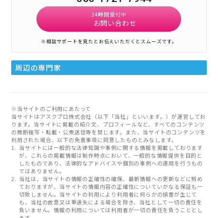
24時間受付中
お問い合わせ
※相談サポートを見たとお伝えいただくとスムーズです。
周辺の専門家
※当サイトのご利用にあたって
当サイトはアスクプロ株式会社（以下「当社」といいます。）が運営してお
ります。当サイトに掲載の紹介文、プロフィールなど、すべてのコンテンツ
の無断複写・転載・公衆送信等を禁じます。また、当サイトのコンテンツを
利用された場合、以下の免責事項に同意したものとみなします。
当サイトには一般的な法律知識や事例に関する情報を掲載しております
が、これらの掲載情報は制作時点において、一般的な情報提供を目的と
したものであり、法律的なアドバイスや個別の事例への適用を行うもの
ではありません。
当社は、当サイトの情報の正確性の確保、最新情報への更新などに努め
ておりますが、当サイトの情報内容の正確性についていかなる保証も一
切致しません。当サイトの利用により利用者に何らかの損害が生じて
も、当社の故意又は重過失による場合を除き、当社として一切の責任を
負いません。情報の利用については利用者が一切の責任を負うこととし
ます。