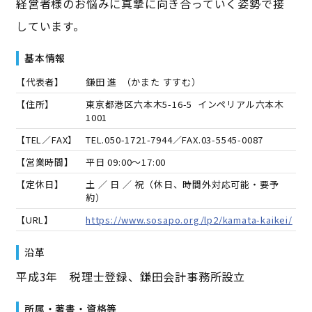
経営者様のお悩みに真摯に向き合っていく姿勢で接
しています。
基本情報
【代表者】
鎌田 進
（
かまた すすむ
）
【住所】
東京都港区六本木5-16-5 インペリアル六本木
1001
【TEL／FAX】
TEL.
050-1721-7944
／FAX.
03-5545-0087
【営業時間】
平日 09:00～17:00
【定休日】
土 ／ 日 ／ 祝（休日、時間外対応可能・要予
約）
【URL】
https://www.sosapo.org/lp2/kamata-kaikei/
沿革
平成3年 税理士登録、鎌田会計事務所設立
所属・著書・資格等