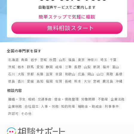
自動音声サービスでご案内します
簡単ステップで気軽に相談
無料相談スタート
全国の専門家を探す
北海道
青森
岩手
宮城
秋田
山形
福島
東京
神奈川
埼玉
千葉
茨城
栃木
群馬
愛知
静岡
岐阜
三重
長野
山梨
新潟
福井
富山
石川
大阪
京都
兵庫
滋賀
奈良
和歌山
広島
岡山
山口
鳥取
島根
徳島
香川
愛媛
高知
福岡
佐賀
長崎
熊本
大分
宮崎
鹿児島
沖縄
相談内容
離婚・浮気
相続
交通事故
借金・債務整理
労働問題
不動産
企業法務
企業税務
会社設立
人事・労務
知的財産
補助金・助成金
刑事事件
許認可
その他