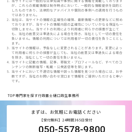
当サイトには一般的な法律知識や事例に関する情報を掲載しております
が、これらの掲載情報は制作時点において、一般的な情報提供を目的と
したものであり、法律的なアドバイスや個別の事例への適用を行うもの
ではありません。
当社は、当サイトの情報の正確性の確保、最新情報への更新などに努め
ておりますが、当サイトの情報内容の正確性についていかなる保証も一
切致しません。当サイトの利用により利用者に何らかの損害が生じて
も、当社の故意又は重過失による場合を除き、当社として一切の責任を
負いません。情報の利用については利用者が一切の責任を負うこととし
ます。
当サイトの情報は、予告なしに変更されることがあります。変更によっ
て利用者に何らかの損害が生じても、当社の故意又は重過失による場合
を除き、当社として一切の責任を負いません。
当サイトに記載の情報、記事、寄稿文・プロフィールなど、すべてのコ
ンテンツの無断複写・転載・公衆送信等を禁じます。
当サイトにおいて不適切な情報や誤った情報を見つけた場合には、お手
数ですが、当社のお問い合わせ窓口まで情報をご提供いただけると幸い
です。
TOP
専門家を探す
行政書士樋口政生事務所
まずは、お気軽にお電話ください
【受付無料】24時間365日受付
050-5578-9800