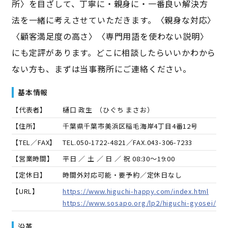
所〉を目ざして、丁寧に・親身に・一番良い解決方
法を一緒に考えさせていただきます。〈親身な対応〉
〈顧客満足度の高さ〉〈専門用語を使わない説明〉
にも定評があります。どこに相談したらいいかわから
ない方も、まずは当事務所にご連絡ください。
基本情報
【代表者】
樋口 政生
（
ひぐち まさお
）
【住所】
千葉県千葉市美浜区稲毛海岸4丁目4番12号
【TEL／FAX】
TEL.
050-1722-4821
／FAX.
043-306-7233
【営業時間】
平日 ／ 土 ／ 日 ／ 祝 08:30～19:00
【定休日】
時間外対応可能・要予約／定休日なし
【URL】
https://www.higuchi-happy.com/index.html
https://www.sosapo.org/lp2/higuchi-gyosei/
沿革