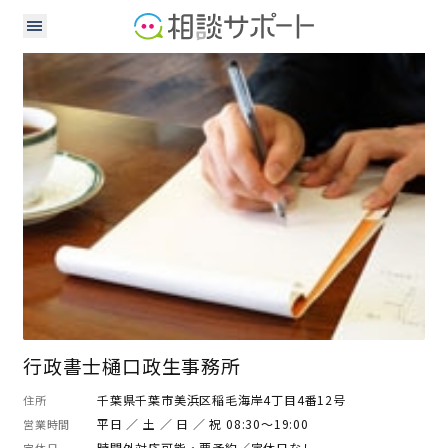
行政書士
行政書士樋口政生事務所
千葉県千葉市美浜区稲毛海岸4丁目4番12号
住所
平日 ／ 土 ／ 日 ／ 祝 08:30～19:00
営業時間
時間外対応可能・要予約／定休日なし
定休日