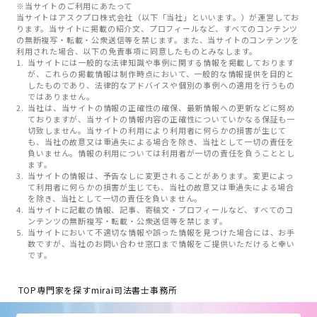
※当サイトのご利用にあたって
当サイトはアスクプロ株式会社（以下「当社」といいます。）が運営してお
ります。当サイトに掲載の紹介文、プロフィールなど、すべてのコンテンツ
の無断複写・転載・公衆送信等を禁じます。また、当サイトのコンテンツを
利用された場合、以下の免責事項に同意したものとみなします。
当サイトには一般的な法律知識や事例に関する情報を掲載しております
が、これらの掲載情報は制作時点において、一般的な情報提供を目的と
したものであり、法律的なアドバイスや個別の事例への適用を行うもの
ではありません。
当社は、当サイトの情報の正確性の確保、最新情報への更新などに努め
ておりますが、当サイトの情報内容の正確性についていかなる保証も一
切致しません。当サイトの利用により利用者に何らかの損害が生じて
も、当社の故意又は重過失による場合を除き、当社として一切の責任を
負いません。情報の利用については利用者が一切の責任を負うこととし
ます。
当サイトの情報は、予告なしに変更されることがあります。変更によっ
て利用者に何らかの損害が生じても、当社の故意又は重過失による場合
を除き、当社として一切の責任を負いません。
当サイトに記載の情報、記事、寄稿文・プロフィールなど、すべてのコ
ンテンツの無断複写・転載・公衆送信等を禁じます。
当サイトにおいて不適切な情報や誤った情報を見つけた場合には、お手
数ですが、当社のお問い合わせ窓口まで情報をご提供いただけると幸い
です。
TOP
専門家を探す
mirai司法書士事務所