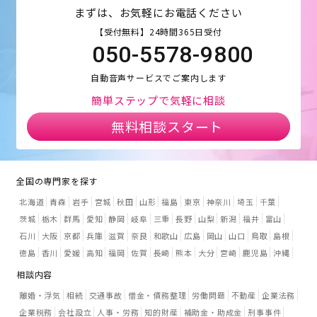
まずは、お気軽にお電話ください
【受付無料】24時間365日受付
050-5578-9800
自動音声サービスでご案内します
簡単ステップで気軽に相談
無料相談スタート
全国の専門家を探す
北海道
青森
岩手
宮城
秋田
山形
福島
東京
神奈川
埼玉
千葉
茨城
栃木
群馬
愛知
静岡
岐阜
三重
長野
山梨
新潟
福井
富山
石川
大阪
京都
兵庫
滋賀
奈良
和歌山
広島
岡山
山口
鳥取
島根
徳島
香川
愛媛
高知
福岡
佐賀
長崎
熊本
大分
宮崎
鹿児島
沖縄
相談内容
離婚・浮気
相続
交通事故
借金・債務整理
労働問題
不動産
企業法務
企業税務
会社設立
人事・労務
知的財産
補助金・助成金
刑事事件