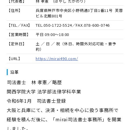
【代表者】
林 孝憲
（
はやし たかのり
）
【住所】
兵庫県神戸市中央区小野柄通3丁目1番11号 芙蓉
ビル北館801号
【TEL／FAX】
TEL.
050-1722-5524
／FAX.
078-600-0746
【営業時間】
平日 09:00～18:00
【定休日】
土 ／ 日 ／ 祝（休日、時間外対応可能・要予
約）
【URL】
https://mirai490.com/
沿革
――司法書士 林 孝憲／略歴――
関西学院大学 法学部法律学科卒業
令和6年1月 司法書士登録
大阪と兵庫にて、決済・相続を中心に扱う事務所で
経験を積んだ後に、「mirai司法書士事務所」を開業
しました。