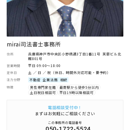
mirai司法書士事務所
兵庫県神戸市中央区小野柄通3丁目1番11号 芙蓉ビル北
住所
館801号
平日 09:00～18:00
営業時間
土 ／ 日 ／ 祝（休日、時間外対応可能・要予約）
定休日
注力分野
不動産
企業法務
相続
特徴
男性専門家在籍
最寄駅から徒歩5分以内
土日祝日相談可
平日19時以降相談可
電話相談受付中！
まずはお気軽にご相談ください
この事務所の電話番号
050-1722-5524