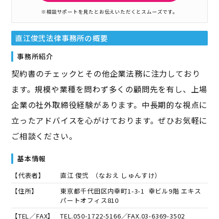
※相談サポートを見たとお伝えいただくとスムーズです。
直江俊弐法律事務所
の概要
事務所紹介
契約書のチェックとその他企業法務に注力しており
ます。規模や業種を問わず多くの顧問先を有し、上場
企業の社外取締役経験があります。中長期的な視点に
立ったアドバイスを心がけております。ぜひお気軽に
ご相談ください。
基本情報
【代表者】
直江 俊弐
（
なおえ しゅんすけ
）
【住所】
東京都千代田区内幸町1-3-1 幸ビル9階 エキス
パートオフィス810
【TEL／FAX】
TEL.
050-1722-5166
／FAX.
03-6369-3502