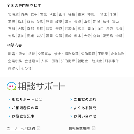
全国の専門家を探す
北海道
青森
岩手
宮城
秋田
山形
福島
東京
神奈川
埼玉
千葉
茨城
栃木
群馬
愛知
静岡
岐阜
三重
長野
山梨
新潟
福井
富山
石川
大阪
京都
兵庫
滋賀
奈良
和歌山
広島
岡山
山口
鳥取
島根
徳島
香川
愛媛
高知
福岡
佐賀
長崎
熊本
大分
宮崎
鹿児島
沖縄
相談内容
離婚・浮気
相続
交通事故
借金・債務整理
労働問題
不動産
企業法務
企業税務
会社設立
人事・労務
知的財産
補助金・助成金
刑事事件
許認可
その他
相談サポートとは
ご相談の流れ
ご相談者様の声
よくある質問
お役立ち記事
お問い合わせ
ユーザー利用規約
情報掲載規約