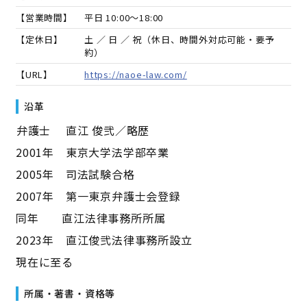
【営業時間】
平日 10:00～18:00
【定休日】
土 ／ 日 ／ 祝（休日、時間外対応可能・要予
約）
【URL】
https://naoe-law.com/
沿革
――弁護士 直江 俊弐／略歴――
2001年 東京大学法学部卒業
2005年 司法試験合格
2007年 第一東京弁護士会登録
同年 直江法律事務所所属
2023年 直江俊弐法律事務所設立
現在に至る
所属・著書・資格等