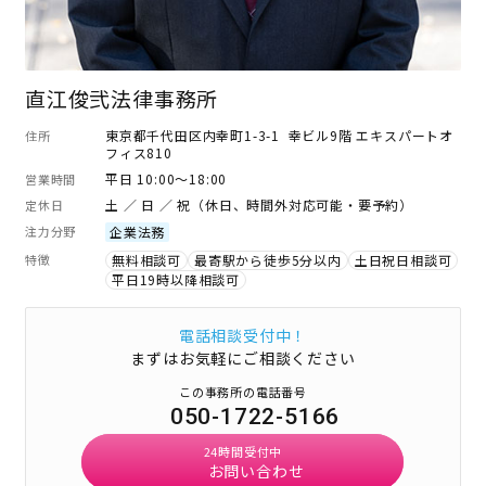
直江俊弐法律事務所
東京都千代田区内幸町1-3-1 幸ビル9階 エキスパートオ
住所
フィス810
平日 10:00～18:00
営業時間
土 ／ 日 ／ 祝（休日、時間外対応可能・要予約）
定休日
注力分野
企業法務
特徴
無料相談可
最寄駅から徒歩5分以内
土日祝日相談可
平日19時以降相談可
電話相談受付中！
まずはお気軽にご相談ください
この事務所の電話番号
050-1722-5166
24時間受付中
お問い合わせ