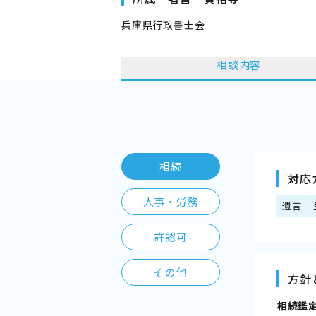
兵庫県行政書士会
相談内容
相続
対応
人事・労務
遺言
許認可
その他
方針
――相続