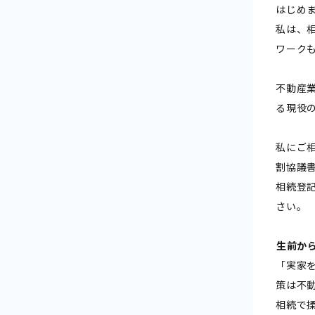
はじめ
私は、
ワーク
不動産
る現役
私にご
割協議
相続登
さい。
――生前
「実家
策は不
相続で