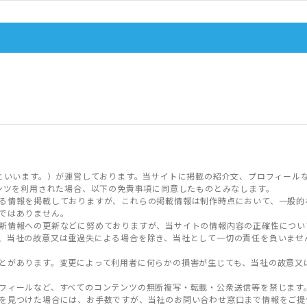
といいます。）が運営しております。当サイトに掲載の紹介文、プロフィール
ンツを利用された場合、以下の免責事項に同意したものとみなします。
る情報を掲載しておりますが、これらの掲載情報は制作時点において、一般的
ではありません。
新情報への更新などに努めておりますが、当サイトの情報内容の正確性につい
、当社の故意又は重過失による場合を除き、当社として一切の責任を負いませ
とがあります。変更によって利用者に何らかの損害が生じても、当社の故意又
フィールなど、すべてのコンテンツの無断複写・転載・公衆送信等を禁じます
を見つけた場合には、お手数ですが、当社のお問い合わせ窓口まで情報をご提