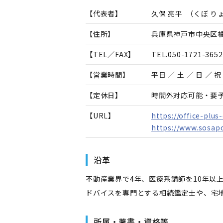
【代表者】
久保 亮平
（
くぼ り
【住所】
兵庫県神戸市中央区橘通
【TEL／FAX】
TEL.
050-1721-3652
【営業時間】
平日 ／ 土 ／ 日 ／ 祝 
【定休日】
時間外対応可能・要
【URL】
https://office-plus
https://www.sosapo
沿革
不動産業界で4年、医療系講師を10年以
ドバイスを専門とする相続鑑定士や、宅
所属・著書・資格等