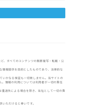
など、すべてのコンテンツの無断複写・転載・公
な情報提供を目的としたものであり、法律的な
ていかなる保証も一切致しません。当サイトの
ん。情報の利用については利用者が一切の責任
は重過失による場合を除き、当社として一切の責
。
供いただけると幸いです。