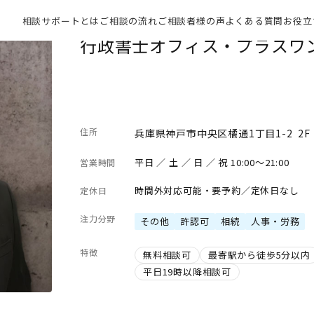
相談サポートとは
ご相談の流れ
ご相談者様の声
よくある質問
お役立
行政書士オフィス・プラスワ
住所
兵庫県神戸市中央区橘通1丁目1-2 2F
平日 ／ 土 ／ 日 ／ 祝 10:00～21:00
営業時間
時間外対応可能・要予約／定休日なし
定休日
注力分野
その他
許認可
相続
人事・労務
特徴
無料相談可
最寄駅から徒歩5分以内
平日19時以降相談可