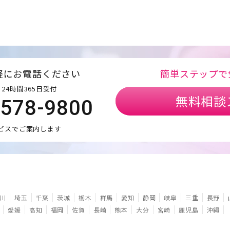
軽にお電話ください
簡単ステップで
24時間365日受付
無料相談
5578-9800
ビスでご案内します
川
埼玉
千葉
茨城
栃木
群馬
愛知
静岡
岐阜
三重
長野
愛媛
高知
福岡
佐賀
長崎
熊本
大分
宮崎
鹿児島
沖縄