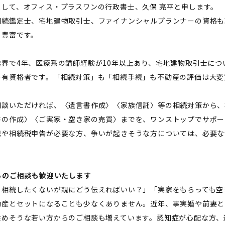
まして、オフィス・プラスワンの行政書士、久保 亮平と申します。
相続鑑定士、宅地建物取引士、ファイナンシャルプランナーの資格も
も豊富です。
業界で4年、医療系の講師経験が10年以上あり、宅地建物取引士に
の有資格者です。「相続対策」も「相続手続」も不動産の評価は大変
相談いただければ、〈遺言書作成〉〈家族信託〉等の相続対策から、
書の作成〉〈ご実家・空き家の売買〉までを、ワンストップでサポー
記や相続税申告が必要な方、争いが起きそうな方については、必要な
からのご相談も歓迎いたします――
を相続したくないが親にどう伝えればいい？」「実家をもらっても空
動産とセットになることも少なくありません。近年、事実婚や前妻と
揉めそうな若い方からのご相談も増えています。認知症が心配な方、