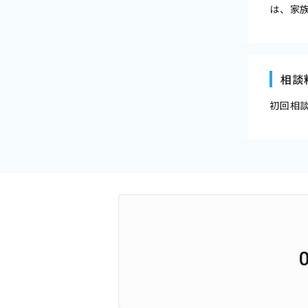
は、家
相談
初回相