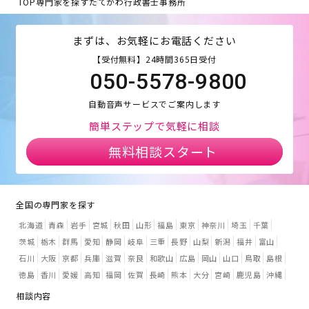
TOP
専門家を探す
たてかわ行政書士事務所
まずは、お気軽にお電話ください
【受付無料】24時間365日受付
050-5578-9800
自動音声サービスでご案内します
簡単ステップで気軽に相談
無料相談スタート
全国の専門家を探す
北海道
青森
岩手
宮城
秋田
山形
福島
東京
神奈川
埼玉
千葉
茨城
栃木
群馬
愛知
静岡
岐阜
三重
長野
山梨
新潟
福井
富山
石川
大阪
京都
兵庫
滋賀
奈良
和歌山
広島
岡山
山口
鳥取
島根
徳島
香川
愛媛
高知
福岡
佐賀
長崎
熊本
大分
宮崎
鹿児島
沖縄
相談内容