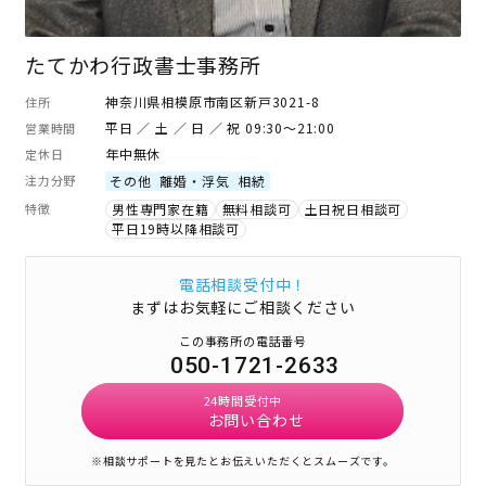
たてかわ行政書士事務所
神奈川県相模原市南区新戸3021-8
住所
平日 ／ 土 ／ 日 ／ 祝 09:30～21:00
営業時間
年中無休
定休日
注力分野
その他
離婚・浮気
相続
特徴
男性専門家在籍
無料相談可
土日祝日相談可
平日19時以降相談可
電話相談受付中！
まずはお気軽にご相談ください
この事務所の電話番号
050-1721-2633
24時間受付中
お問い合わせ
※相談サポートを見たとお伝えいただくとスムーズです。