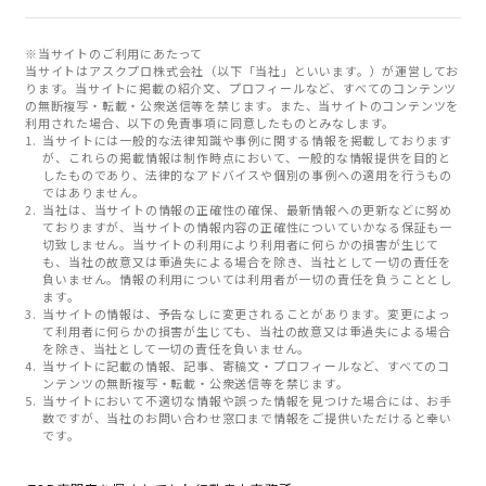
※当サイトのご利用にあたって
当サイトはアスクプロ株式会社（以下「当社」といいます。）が運営してお
ります。当サイトに掲載の紹介文、プロフィールなど、すべてのコンテンツ
の無断複写・転載・公衆送信等を禁じます。また、当サイトのコンテンツを
利用された場合、以下の免責事項に同意したものとみなします。
当サイトには一般的な法律知識や事例に関する情報を掲載しております
が、これらの掲載情報は制作時点において、一般的な情報提供を目的と
したものであり、法律的なアドバイスや個別の事例への適用を行うもの
ではありません。
当社は、当サイトの情報の正確性の確保、最新情報への更新などに努め
ておりますが、当サイトの情報内容の正確性についていかなる保証も一
切致しません。当サイトの利用により利用者に何らかの損害が生じて
も、当社の故意又は重過失による場合を除き、当社として一切の責任を
負いません。情報の利用については利用者が一切の責任を負うこととし
ます。
当サイトの情報は、予告なしに変更されることがあります。変更によっ
て利用者に何らかの損害が生じても、当社の故意又は重過失による場合
を除き、当社として一切の責任を負いません。
当サイトに記載の情報、記事、寄稿文・プロフィールなど、すべてのコ
ンテンツの無断複写・転載・公衆送信等を禁じます。
当サイトにおいて不適切な情報や誤った情報を見つけた場合には、お手
数ですが、当社のお問い合わせ窓口まで情報をご提供いただけると幸い
です。