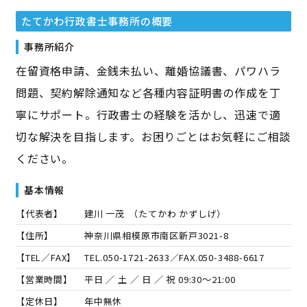
たてかわ行政書士事務所
の概要
事務所紹介
在留資格申請、金銭未払い、離婚協議書、パワハラ
問題、契約解除通知など各種内容証明書の作成を丁
寧にサポート。行政書士の経験を活かし、迅速で適
切な解決を目指します。お困りごとはお気軽にご相談
ください。
基本情報
【代表者】
建川 一茂
（
たてかわ かずしげ
）
【住所】
神奈川県相模原市南区新戸3021-8
【TEL／FAX】
TEL.
050-1721-2633
／FAX.
050-3488-6617
【営業時間】
平日 ／ 土 ／ 日 ／ 祝 09:30～21:00
【定休日】
年中無休