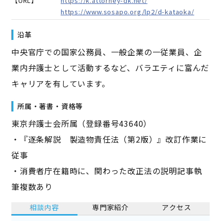
【URL】
https://k.attorney-dk.net/
https://www.sosapo.org/lp2/d-kataoka/
沿革
中央官庁での国家公務員、一般企業の一従業員、企
業内弁護士として活動するなど、バラエティに富んだ
キャリアを有しています。
所属・著書・資格等
東京弁護士会所属（登録番号43640）
・『逐条解説 製造物責任法（第2版）』改訂作業に
従事
・消費者庁在籍時に、関わった改正法の説明記事執
筆複数あり
相談内容
専門家紹介
アクセス