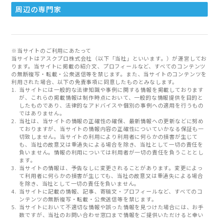
周辺の専門家
※当サイトのご利用にあたって
当サイトはアスクプロ株式会社（以下「当社」といいます。）が運営してお
ります。当サイトに掲載の紹介文、プロフィールなど、すべてのコンテンツ
の無断複写・転載・公衆送信等を禁じます。また、当サイトのコンテンツを
利用された場合、以下の免責事項に同意したものとみなします。
当サイトには一般的な法律知識や事例に関する情報を掲載しております
が、これらの掲載情報は制作時点において、一般的な情報提供を目的と
したものであり、法律的なアドバイスや個別の事例への適用を行うもの
ではありません。
当社は、当サイトの情報の正確性の確保、最新情報への更新などに努め
ておりますが、当サイトの情報内容の正確性についていかなる保証も一
切致しません。当サイトの利用により利用者に何らかの損害が生じて
も、当社の故意又は重過失による場合を除き、当社として一切の責任を
負いません。情報の利用については利用者が一切の責任を負うこととし
ます。
当サイトの情報は、予告なしに変更されることがあります。変更によっ
て利用者に何らかの損害が生じても、当社の故意又は重過失による場合
を除き、当社として一切の責任を負いません。
当サイトに記載の情報、記事、寄稿文・プロフィールなど、すべてのコ
ンテンツの無断複写・転載・公衆送信等を禁じます。
当サイトにおいて不適切な情報や誤った情報を見つけた場合には、お手
数ですが、当社のお問い合わせ窓口まで情報をご提供いただけると幸い