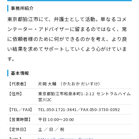
事務所紹介
東京都狛江市にて、弁護士として活動。単なるコメ
ンテーター・アドバイザーに留まるのではなく、常
に依頼者様のために何ができるのかを考え、より良
い結果を求めてサポートしていくよう心がけていま
す。
基本情報
【代表者】
片岡 大輔
（
かたおか だいすけ
）
【住所】
東京都狛江市和泉本町1-2-12 セントラルハイム
宮川2C
【TEL／FAX】
TEL.
050-1721-3641
／FAX.
050-3730-0392
【営業時間】
平日 10:00～20:00
【定休日】
土 ／ 日 ／ 祝