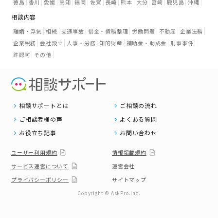
徳島
香川
愛媛
高知
福岡
佐賀
長崎
熊本
大分
宮崎
鹿児島
沖縄
相談内容
離婚・浮気
相続
交通事故
借金・債務整理
労働問題
不動産
企業法務
企業税務
会社設立
人事・労務
知的財産
補助金・助成金
刑事事件
許認可
その他
相談サポートとは
ご相談の流れ
ご相談者様の声
よくある質問
お役立ち記事
お問い合わせ
ユーザー利用規約
情報掲載規約
サービス運営について
運営会社
プライバシーポリシー
サイトマップ
Copyright © AskPro.Inc.