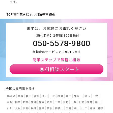
です。
TOP
専門家を探す
片岡法律事務所
まずは、お気軽にお電話ください
【受付無料】24時間365日受付
050-5578-9800
自動音声サービスでご案内します
簡単ステップで気軽に相談
無料相談スタート
全国の専門家を探す
北海道
青森
岩手
宮城
秋田
山形
福島
東京
神奈川
埼玉
千葉
茨城
栃木
群馬
愛知
静岡
岐阜
三重
長野
山梨
新潟
福井
富山
石川
大阪
京都
兵庫
滋賀
奈良
和歌山
広島
岡山
山口
鳥取
島根