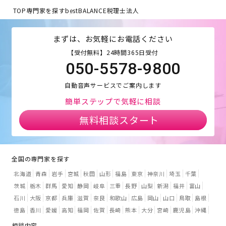
TOP
専門家を探す
bestBALANCE税理士法人
まずは、お気軽にお電話ください
【受付無料】24時間365日受付
050-5578-9800
自動音声サービスでご案内します
簡単ステップで気軽に相談
無料相談スタート
全国の専門家を探す
北海道
青森
岩手
宮城
秋田
山形
福島
東京
神奈川
埼玉
千葉
茨城
栃木
群馬
愛知
静岡
岐阜
三重
長野
山梨
新潟
福井
富山
石川
大阪
京都
兵庫
滋賀
奈良
和歌山
広島
岡山
山口
鳥取
島根
徳島
香川
愛媛
高知
福岡
佐賀
長崎
熊本
大分
宮崎
鹿児島
沖縄
相談内容