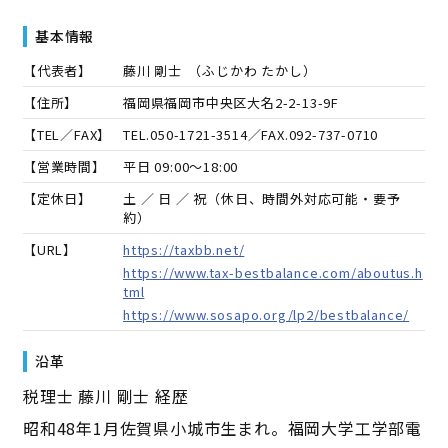
基本情報
【代表者】
藤川 剛士
（
ふじかわ たかし
）
【住所】
福岡県福岡市中央区大名2-2-13-9F
【TEL／FAX】
TEL.
050-1721-3514
／FAX.
092-737-0710
【営業時間】
平日 09:00～18:00
【定休日】
土 ／ 日 ／ 祝（休日、時間外対応可能・要予
約）
【URL】
https://taxbb.net/
https://www.tax-bestbalance.com/aboutus.h
tml
https://www.sosapo.org/lp2/bestbalance/
沿革
税理士 藤川 剛士 経歴
昭和48年1月佐賀県小城市生まれ。福岡大学工学部電