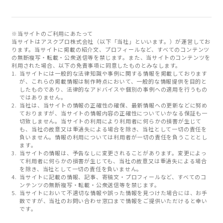
※当サイトのご利用にあたって
当サイトはアスクプロ株式会社（以下「当社」といいます。）が運営してお
ります。当サイトに掲載の紹介文、プロフィールなど、すべてのコンテンツ
の無断複写・転載・公衆送信等を禁じます。また、当サイトのコンテンツを
利用された場合、以下の免責事項に同意したものとみなします。
当サイトには一般的な法律知識や事例に関する情報を掲載しております
が、これらの掲載情報は制作時点において、一般的な情報提供を目的と
したものであり、法律的なアドバイスや個別の事例への適用を行うもの
ではありません。
当社は、当サイトの情報の正確性の確保、最新情報への更新などに努め
ておりますが、当サイトの情報内容の正確性についていかなる保証も一
切致しません。当サイトの利用により利用者に何らかの損害が生じて
も、当社の故意又は重過失による場合を除き、当社として一切の責任を
負いません。情報の利用については利用者が一切の責任を負うこととし
ます。
当サイトの情報は、予告なしに変更されることがあります。変更によっ
て利用者に何らかの損害が生じても、当社の故意又は重過失による場合
を除き、当社として一切の責任を負いません。
当サイトに記載の情報、記事、寄稿文・プロフィールなど、すべてのコ
ンテンツの無断複写・転載・公衆送信等を禁じます。
当サイトにおいて不適切な情報や誤った情報を見つけた場合には、お手
数ですが、当社のお問い合わせ窓口まで情報をご提供いただけると幸い
です。