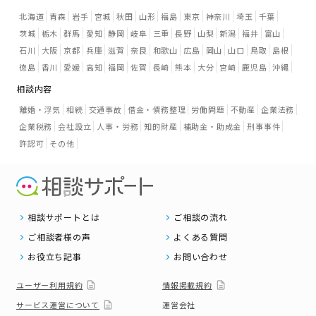
北海道
青森
岩手
宮城
秋田
山形
福島
東京
神奈川
埼玉
千葉
茨城
栃木
群馬
愛知
静岡
岐阜
三重
長野
山梨
新潟
福井
富山
石川
大阪
京都
兵庫
滋賀
奈良
和歌山
広島
岡山
山口
鳥取
島根
徳島
香川
愛媛
高知
福岡
佐賀
長崎
熊本
大分
宮崎
鹿児島
沖縄
相談内容
離婚・浮気
相続
交通事故
借金・債務整理
労働問題
不動産
企業法務
企業税務
会社設立
人事・労務
知的財産
補助金・助成金
刑事事件
許認可
その他
相談サポートとは
ご相談の流れ
ご相談者様の声
よくある質問
お役立ち記事
お問い合わせ
ユーザー利用規約
情報掲載規約
サービス運営について
運営会社