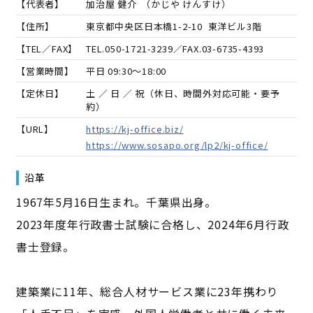
【代表者】
加治屋 健介
（
かじや けんすけ
）
【住所】
東京都中央区日本橋1-2-10 東洋ビル3階
【TEL／FAX】
TEL.
050-1721-3239
／FAX.
03-6735-4393
【営業時間】
平日 09:30～18:00
【定休日】
土 ／ 日 ／ 祝（休日、時間外対応可能・要予
約）
【URL】
https://kj-office.biz/
https://www.sosapo.org/lp2/kj-office/
沿革
1967年5月16日生まれ。千葉県出身。
2023年度年行政書士試験に合格し、2024年6月行政
書士登録。
建築業に11年、総合人材サービス業に23年携わり