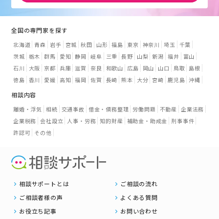
全国の専門家を探す
北海道
青森
岩手
宮城
秋田
山形
福島
東京
神奈川
埼玉
千葉
茨城
栃木
群馬
愛知
静岡
岐阜
三重
長野
山梨
新潟
福井
富山
石川
大阪
京都
兵庫
滋賀
奈良
和歌山
広島
岡山
山口
鳥取
島根
徳島
香川
愛媛
高知
福岡
佐賀
長崎
熊本
大分
宮崎
鹿児島
沖縄
相談内容
離婚・浮気
相続
交通事故
借金・債務整理
労働問題
不動産
企業法務
企業税務
会社設立
人事・労務
知的財産
補助金・助成金
刑事事件
許認可
その他
相談サポートとは
ご相談の流れ
ご相談者様の声
よくある質問
お役立ち記事
お問い合わせ