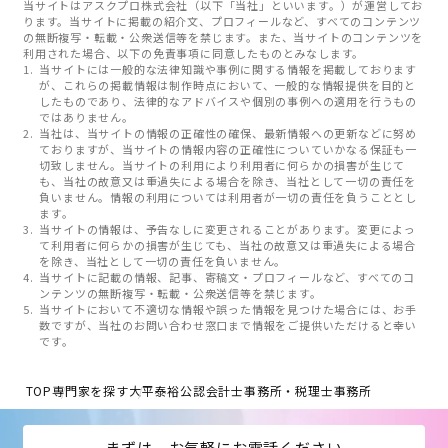
当サイトはアスクプロ株式会社（以下「当社」といいます。）が運営してお
ります。当サイトに掲載の紹介文、プロフィールなど、すべてのコンテンツ
の無断複写・転載・公衆送信等を禁じます。また、当サイトのコンテンツを
利用された場合、以下の免責事項に同意したものとみなします。
当サイトには一般的な法律知識や事例に関する情報を掲載しております
が、これらの掲載情報は制作時点において、一般的な情報提供を目的と
したものであり、法律的なアドバイスや個別の事例への適用を行うもの
ではありません。
当社は、当サイトの情報の正確性の確保、最新情報への更新などに努め
ておりますが、当サイトの情報内容の正確性についていかなる保証も一
切致しません。当サイトの利用により利用者に何らかの損害が生じて
も、当社の故意又は重過失による場合を除き、当社として一切の責任を
負いません。情報の利用については利用者が一切の責任を負うこととし
ます。
当サイトの情報は、予告なしに変更されることがあります。変更によっ
て利用者に何らかの損害が生じても、当社の故意又は重過失による場合
を除き、当社として一切の責任を負いません。
当サイトに記載の情報、記事、寄稿文・プロフィールなど、すべてのコ
ンテンツの無断複写・転載・公衆送信等を禁じます。
当サイトにおいて不適切な情報や誤った情報を見つけた場合には、お手
数ですが、当社のお問い合わせ窓口まで情報をご提供いただけると幸い
です。
TOP
専門家を探す
大平泰裕公認会計士事務所・税理士事務所
まずは、お気軽にお電話ください