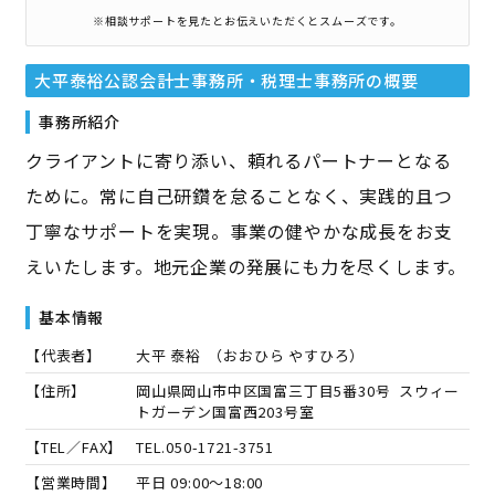
※相談サポートを見たとお伝えいただくとスムーズです。
大平泰裕公認会計士事務所・税理士事務所
の概要
事務所紹介
クライアントに寄り添い、頼れるパートナーとなる
ために。常に自己研鑽を怠ることなく、実践的且つ
丁寧なサポートを実現。事業の健やかな成長をお支
えいたします。地元企業の発展にも力を尽くします。
基本情報
【代表者】
大平 泰裕
（
おおひら やすひろ
）
【住所】
岡山県岡山市中区国富三丁目5番30号 スウィー
トガーデン国富西203号室
【TEL／FAX】
TEL.
050-1721-3751
【営業時間】
平日 09:00～18:00