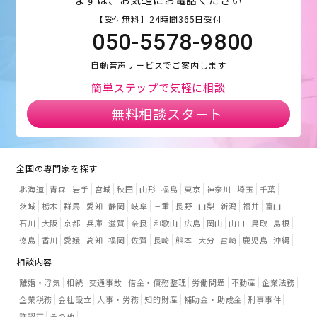
【受付無料】24時間365日受付
050-5578-9800
自動音声サービスでご案内します
簡単ステップで気軽に相談
無料相談スタート
全国の専門家を探す
北海道
青森
岩手
宮城
秋田
山形
福島
東京
神奈川
埼玉
千葉
茨城
栃木
群馬
愛知
静岡
岐阜
三重
長野
山梨
新潟
福井
富山
石川
大阪
京都
兵庫
滋賀
奈良
和歌山
広島
岡山
山口
鳥取
島根
徳島
香川
愛媛
高知
福岡
佐賀
長崎
熊本
大分
宮崎
鹿児島
沖縄
相談内容
離婚・浮気
相続
交通事故
借金・債務整理
労働問題
不動産
企業法務
企業税務
会社設立
人事・労務
知的財産
補助金・助成金
刑事事件
許認可
その他