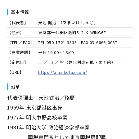
基本情報
【代表者】
天池 健治
（
あまいけ けんじ
）
【住所】
東京都千代田区麹町5-2 K-WING6F
【TEL／FAX】
TEL.
050-1721-3533
／FAX.
03-6666-0037
【営業時間】
平日 10:00～18:00
【定休日】
土 ／ 日 ／ 祝（休日対応可能・要予約）
【URL】
https://amaiketax.com/
沿革
――代表税理士 天池健治／略歴――
1959年 東京都港区出身
1977年 明大中野高校卒業
1981年 明治大学 政治経済学部卒業
国税専門官として東京国税局配属