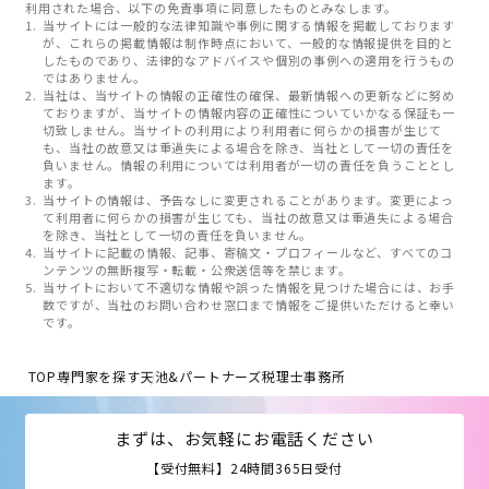
利用された場合、以下の免責事項に同意したものとみなします。
当サイトには一般的な法律知識や事例に関する情報を掲載しております
が、これらの掲載情報は制作時点において、一般的な情報提供を目的と
したものであり、法律的なアドバイスや個別の事例への適用を行うもの
ではありません。
当社は、当サイトの情報の正確性の確保、最新情報への更新などに努め
ておりますが、当サイトの情報内容の正確性についていかなる保証も一
切致しません。当サイトの利用により利用者に何らかの損害が生じて
も、当社の故意又は重過失による場合を除き、当社として一切の責任を
負いません。情報の利用については利用者が一切の責任を負うこととし
ます。
当サイトの情報は、予告なしに変更されることがあります。変更によっ
て利用者に何らかの損害が生じても、当社の故意又は重過失による場合
を除き、当社として一切の責任を負いません。
当サイトに記載の情報、記事、寄稿文・プロフィールなど、すべてのコ
ンテンツの無断複写・転載・公衆送信等を禁じます。
当サイトにおいて不適切な情報や誤った情報を見つけた場合には、お手
数ですが、当社のお問い合わせ窓口まで情報をご提供いただけると幸い
です。
TOP
専門家を探す
天池&パートナーズ税理士事務所
まずは、お気軽にお電話ください
【受付無料】24時間365日受付