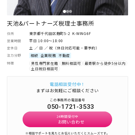
天池&パートナーズ税理士事務所
東京都千代田区麹町5-2 K-WING6F
住所
平日 10:00～18:00
営業時間
土 ／ 日 ／ 祝（休日対応可能・要予約）
定休日
注力分野
相続
企業税務
不動産
特徴
男性専門家在籍
無料相談可
最寄駅から徒歩5分以内
土日祝日相談可
電話相談受付中！
まずはお気軽にご相談ください
この事務所の電話番号
050-1721-3533
24時間受付中
お問い合わせ
※相談サポートを見たとお伝えいただくとスムーズです。