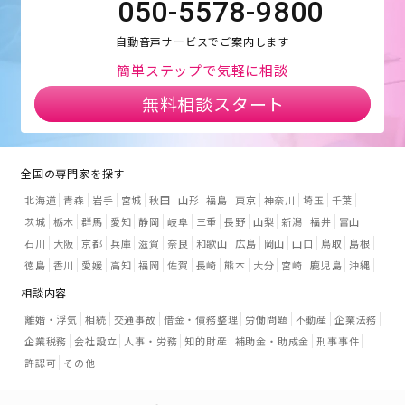
050-5578-9800
自動音声サービスでご案内します
簡単ステップで気軽に相談
無料相談スタート
全国の専門家を探す
北海道
青森
岩手
宮城
秋田
山形
福島
東京
神奈川
埼玉
千葉
茨城
栃木
群馬
愛知
静岡
岐阜
三重
長野
山梨
新潟
福井
富山
石川
大阪
京都
兵庫
滋賀
奈良
和歌山
広島
岡山
山口
鳥取
島根
徳島
香川
愛媛
高知
福岡
佐賀
長崎
熊本
大分
宮崎
鹿児島
沖縄
相談内容
離婚・浮気
相続
交通事故
借金・債務整理
労働問題
不動産
企業法務
企業税務
会社設立
人事・労務
知的財産
補助金・助成金
刑事事件
許認可
その他