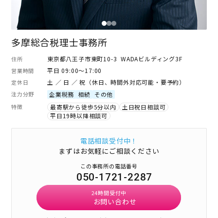
多摩総合税理士事務所
東京都八王子市東町10-3 WADAビルディング3F
住所
平日 09:00～17:00
営業時間
土 ／ 日 ／ 祝（休日、時間外対応可能・要予約）
定休日
注力分野
企業税務
相続
その他
特徴
最寄駅から徒歩5分以内
土日祝日相談可
平日19時以降相談可
電話相談受付中！
まずはお気軽にご相談ください
この事務所の電話番号
050-1721-2287
24時間受付中
お問い合わせ