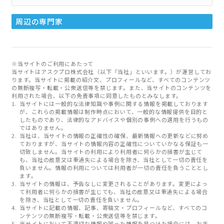
周辺の専門家
※当サイトのご利用にあたって
当サイトはアスクプロ株式会社（以下「当社」といいます。）が運営してお
ります。当サイトに掲載の紹介文、プロフィールなど、すべてのコンテンツ
の無断複写・転載・公衆送信等を禁じます。また、当サイトのコンテンツを
利用された場合、以下の免責事項に同意したものとみなします。
当サイトには一般的な法律知識や事例に関する情報を掲載しております
が、これらの掲載情報は制作時点において、一般的な情報提供を目的と
したものであり、法律的なアドバイスや個別の事例への適用を行うもの
ではありません。
当社は、当サイトの情報の正確性の確保、最新情報への更新などに努め
ておりますが、当サイトの情報内容の正確性についていかなる保証も一
切致しません。当サイトの利用により利用者に何らかの損害が生じて
も、当社の故意又は重過失による場合を除き、当社として一切の責任を
負いません。情報の利用については利用者が一切の責任を負うこととし
ます。
当サイトの情報は、予告なしに変更されることがあります。変更によっ
て利用者に何らかの損害が生じても、当社の故意又は重過失による場合
を除き、当社として一切の責任を負いません。
当サイトに記載の情報、記事、寄稿文・プロフィールなど、すべてのコ
ンテンツの無断複写・転載・公衆送信等を禁じます。
当サイトにおいて不適切な情報や誤った情報を見つけた場合には、お手