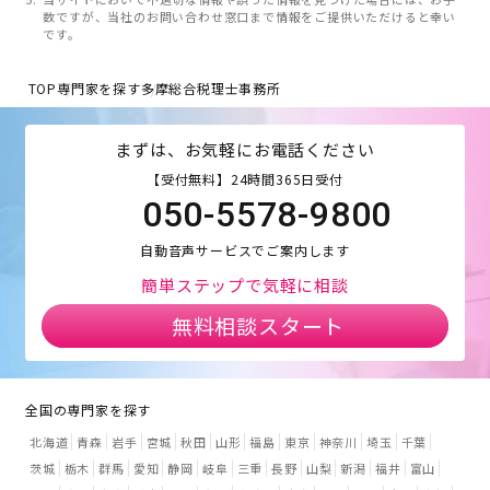
数ですが、当社のお問い合わせ窓口まで情報をご提供いただけると幸い
です。
TOP
専門家を探す
多摩総合税理士事務所
まずは、お気軽にお電話ください
【受付無料】24時間365日受付
050-5578-9800
自動音声サービスでご案内します
簡単ステップで気軽に相談
無料相談スタート
全国の専門家を探す
北海道
青森
岩手
宮城
秋田
山形
福島
東京
神奈川
埼玉
千葉
茨城
栃木
群馬
愛知
静岡
岐阜
三重
長野
山梨
新潟
福井
富山