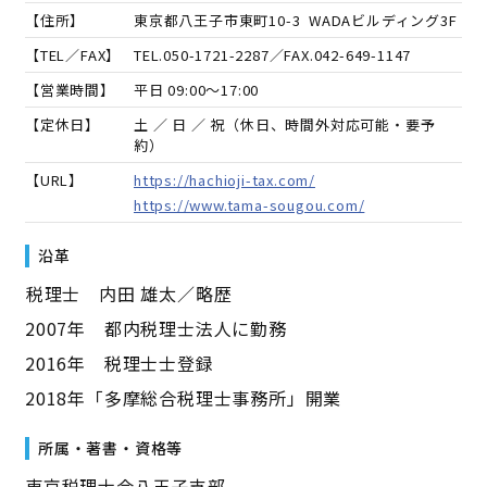
【住所】
東京都八王子市東町10-3 WADAビルディング3F
【TEL／FAX】
TEL.
050-1721-2287
／FAX.
042-649-1147
【営業時間】
平日 09:00～17:00
【定休日】
土 ／ 日 ／ 祝（休日、時間外対応可能・要予
約）
【URL】
https://hachioji-tax.com/
https://www.tama-sougou.com/
沿革
――税理士 内田 雄太／略歴――
2007年 都内税理士法人に勤務
2016年 税理士士登録
2018年「多摩総合税理士事務所」開業
所属・著書・資格等
東京税理士会八王子支部