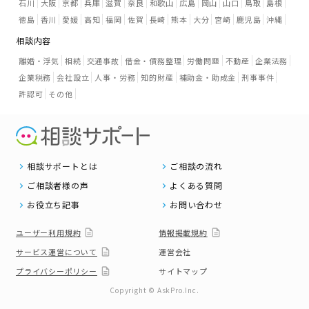
石川
大阪
京都
兵庫
滋賀
奈良
和歌山
広島
岡山
山口
鳥取
島根
徳島
香川
愛媛
高知
福岡
佐賀
長崎
熊本
大分
宮崎
鹿児島
沖縄
相談内容
離婚・浮気
相続
交通事故
借金・債務整理
労働問題
不動産
企業法務
企業税務
会社設立
人事・労務
知的財産
補助金・助成金
刑事事件
許認可
その他
相談サポートとは
ご相談の流れ
ご相談者様の声
よくある質問
お役立ち記事
お問い合わせ
ユーザー利用規約
情報掲載規約
サービス運営について
運営会社
プライバシーポリシー
サイトマップ
Copyright © AskPro.Inc.