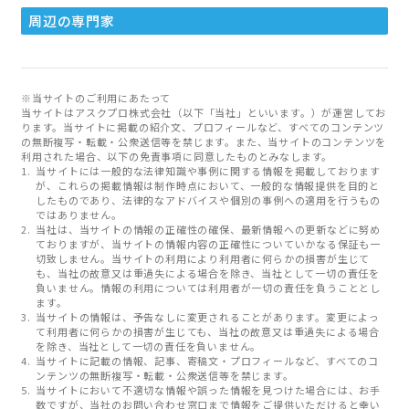
周辺の専門家
※当サイトのご利用にあたって
当サイトはアスクプロ株式会社（以下「当社」といいます。）が運営してお
ります。当サイトに掲載の紹介文、プロフィールなど、すべてのコンテンツ
の無断複写・転載・公衆送信等を禁じます。また、当サイトのコンテンツを
利用された場合、以下の免責事項に同意したものとみなします。
当サイトには一般的な法律知識や事例に関する情報を掲載しております
が、これらの掲載情報は制作時点において、一般的な情報提供を目的と
したものであり、法律的なアドバイスや個別の事例への適用を行うもの
ではありません。
当社は、当サイトの情報の正確性の確保、最新情報への更新などに努め
ておりますが、当サイトの情報内容の正確性についていかなる保証も一
切致しません。当サイトの利用により利用者に何らかの損害が生じて
も、当社の故意又は重過失による場合を除き、当社として一切の責任を
負いません。情報の利用については利用者が一切の責任を負うこととし
ます。
当サイトの情報は、予告なしに変更されることがあります。変更によっ
て利用者に何らかの損害が生じても、当社の故意又は重過失による場合
を除き、当社として一切の責任を負いません。
当サイトに記載の情報、記事、寄稿文・プロフィールなど、すべてのコ
ンテンツの無断複写・転載・公衆送信等を禁じます。
当サイトにおいて不適切な情報や誤った情報を見つけた場合には、お手
数ですが、当社のお問い合わせ窓口まで情報をご提供いただけると幸い