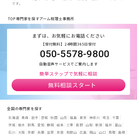
です。
TOP
専門家を探す
アーム税理士事務所
まずは、お気軽にお電話ください
【受付無料】24時間365日受付
050-5578-9800
自動音声サービスでご案内します
簡単ステップで気軽に相談
無料相談スタート
全国の専門家を探す
北海道
青森
岩手
宮城
秋田
山形
福島
東京
神奈川
埼玉
千葉
茨城
栃木
群馬
愛知
静岡
岐阜
三重
長野
山梨
新潟
福井
富山
石川
大阪
京都
兵庫
滋賀
奈良
和歌山
広島
岡山
山口
鳥取
島根