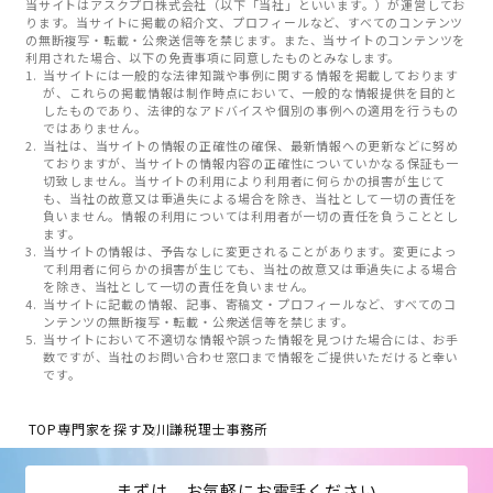
当サイトはアスクプロ株式会社（以下「当社」といいます。）が運営してお
ります。当サイトに掲載の紹介文、プロフィールなど、すべてのコンテンツ
の無断複写・転載・公衆送信等を禁じます。また、当サイトのコンテンツを
利用された場合、以下の免責事項に同意したものとみなします。
当サイトには一般的な法律知識や事例に関する情報を掲載しております
が、これらの掲載情報は制作時点において、一般的な情報提供を目的と
したものであり、法律的なアドバイスや個別の事例への適用を行うもの
ではありません。
当社は、当サイトの情報の正確性の確保、最新情報への更新などに努め
ておりますが、当サイトの情報内容の正確性についていかなる保証も一
切致しません。当サイトの利用により利用者に何らかの損害が生じて
も、当社の故意又は重過失による場合を除き、当社として一切の責任を
負いません。情報の利用については利用者が一切の責任を負うこととし
ます。
当サイトの情報は、予告なしに変更されることがあります。変更によっ
て利用者に何らかの損害が生じても、当社の故意又は重過失による場合
を除き、当社として一切の責任を負いません。
当サイトに記載の情報、記事、寄稿文・プロフィールなど、すべてのコ
ンテンツの無断複写・転載・公衆送信等を禁じます。
当サイトにおいて不適切な情報や誤った情報を見つけた場合には、お手
数ですが、当社のお問い合わせ窓口まで情報をご提供いただけると幸い
です。
TOP
専門家を探す
及川謙税理士事務所
まずは、お気軽にお電話ください