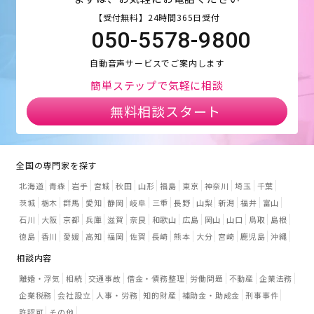
【受付無料】24時間365日受付
050-5578-9800
自動音声サービスでご案内します
簡単ステップで気軽に相談
無料相談スタート
全国の専門家を探す
北海道
青森
岩手
宮城
秋田
山形
福島
東京
神奈川
埼玉
千葉
茨城
栃木
群馬
愛知
静岡
岐阜
三重
長野
山梨
新潟
福井
富山
石川
大阪
京都
兵庫
滋賀
奈良
和歌山
広島
岡山
山口
鳥取
島根
徳島
香川
愛媛
高知
福岡
佐賀
長崎
熊本
大分
宮崎
鹿児島
沖縄
相談内容
離婚・浮気
相続
交通事故
借金・債務整理
労働問題
不動産
企業法務
企業税務
会社設立
人事・労務
知的財産
補助金・助成金
刑事事件
許認可
その他