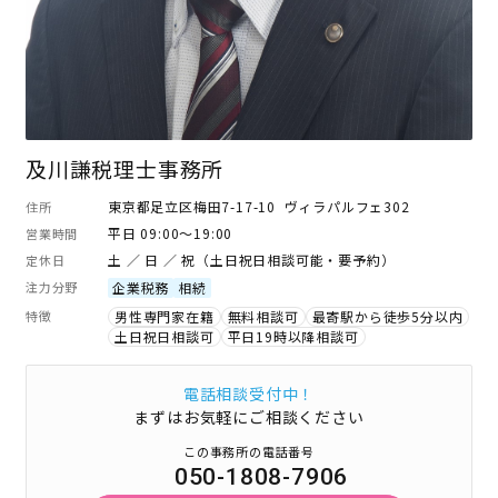
及川謙税理士事務所
東京都足立区梅田7-17-10 ヴィラパルフェ302
住所
平日 09:00～19:00
営業時間
土 ／ 日 ／ 祝（土日祝日相談可能・要予約）
定休日
注力分野
企業税務
相続
特徴
男性専門家在籍
無料相談可
最寄駅から徒歩5分以内
土日祝日相談可
平日19時以降相談可
電話相談受付中！
まずはお気軽にご相談ください
この事務所の電話番号
050-1808-7906