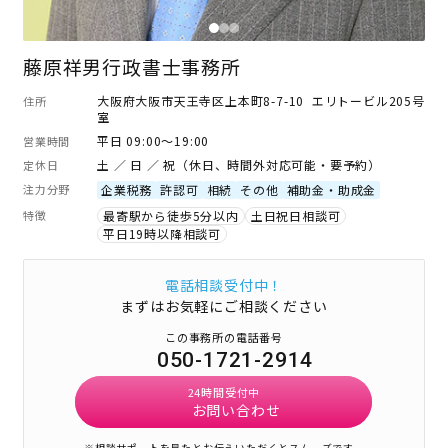
藤原祥男行政書士事務所
大阪府大阪市天王寺区上本町8-7-10 エリトービル205号
住所
室
平日 09:00～19:00
営業時間
土 ／ 日 ／ 祝（休日、時間外対応可能・要予約）
定休日
注力分野
企業税務
許認可
相続
その他
補助金・助成金
特徴
最寄駅から徒歩5分以内
土日祝日相談可
平日19時以降相談可
電話相談受付中！
まずはお気軽にご相談ください
この事務所の電話番号
050-1721-2914
24時間受付中
お問い合わせ
※相談サポートを見たとお伝えいただくとスムーズです。