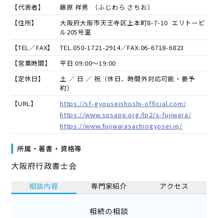
【代表者】
藤原 祥男
（
ふじわら さちお
）
【住所】
大阪府大阪市天王寺区上本町8-7-10 エリトービ
ル205号室
【TEL／FAX】
TEL.
050-1721-2914
／FAX.
06-6718-6823
【営業時間】
平日 09:00～19:00
【定休日】
土 ／ 日 ／ 祝（休日、時間外対応可能・要予
約）
【URL】
https://sf-gyouseishoshi-official.com/
https://www.sosapo.org/lp2/s-fujiwara/
https://www.fujiwarasachiogyosei.jp/
所属・著書・資格等
大阪府行政書士会
相談内容
専門家紹介
アクセス
相続の相談