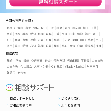
無料相談スタート
全国の専門家を探す
北海道
青森
岩手
宮城
秋田
山形
福島
東京
神奈川
埼玉
千葉
茨城
栃木
群馬
愛知
静岡
岐阜
三重
長野
山梨
新潟
福井
富山
石川
大阪
京都
兵庫
滋賀
奈良
和歌山
広島
岡山
山口
鳥取
島根
徳島
香川
愛媛
高知
福岡
佐賀
長崎
熊本
大分
宮崎
鹿児島
沖縄
相談内容
離婚・浮気
相続
交通事故
借金・債務整理
労働問題
不動産
企業法務
企業税務
会社設立
人事・労務
知的財産
補助金・助成金
刑事事件
許認可
その他
相談サポートとは
ご相談の流れ
ご相談者様の声
よくある質問