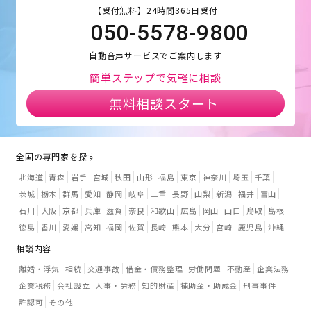
【受付無料】24時間365日受付
050-5578-9800
自動音声サービスでご案内します
簡単ステップで気軽に相談
無料相談スタート
全国の専門家を探す
北海道
青森
岩手
宮城
秋田
山形
福島
東京
神奈川
埼玉
千葉
茨城
栃木
群馬
愛知
静岡
岐阜
三重
長野
山梨
新潟
福井
富山
石川
大阪
京都
兵庫
滋賀
奈良
和歌山
広島
岡山
山口
鳥取
島根
徳島
香川
愛媛
高知
福岡
佐賀
長崎
熊本
大分
宮崎
鹿児島
沖縄
相談内容
離婚・浮気
相続
交通事故
借金・債務整理
労働問題
不動産
企業法務
企業税務
会社設立
人事・労務
知的財産
補助金・助成金
刑事事件
許認可
その他