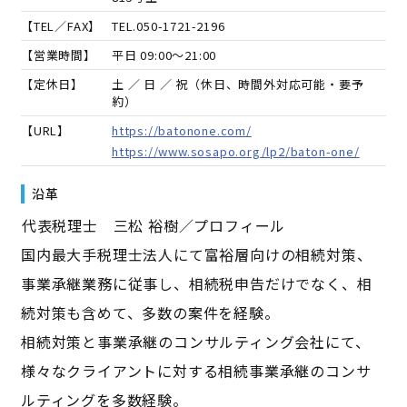
【TEL／FAX】
TEL.
050-1721-2196
【営業時間】
平日 09:00～21:00
【定休日】
土 ／ 日 ／ 祝（休日、時間外対応可能・要予
約）
【URL】
https://batonone.com/
https://www.sosapo.org/lp2/baton-one/
沿革
――代表税理士 三松 裕樹／プロフィール――
国内最大手税理士法人にて富裕層向けの相続対策、
事業承継業務に従事し、相続税申告だけでなく、相
続対策も含めて、多数の案件を経験。
相続対策と事業承継のコンサルティング会社にて、
様々なクライアントに対する相続事業承継のコンサ
ルティングを多数経験。