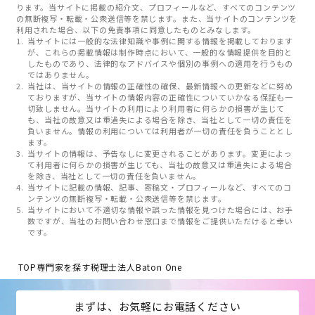
ります。当サイトに掲載の紹介文、プロフィールなど、すべてのコンテンツ
の無断複写・転載・公衆送信等を禁じます。また、当サイトのコンテンツを
利用された場合、以下の免責事項に同意したものとみなします。
当サイトには一般的な法律知識や事例に関する情報を掲載しております
が、これらの掲載情報は制作時点において、一般的な情報提供を目的と
したものであり、法律的なアドバイスや個別の事例への適用を行うもの
ではありません。
当社は、当サイトの情報の正確性の確保、最新情報への更新などに努め
ておりますが、当サイトの情報内容の正確性についていかなる保証も一
切致しません。当サイトの利用により利用者に何らかの損害が生じて
も、当社の故意又は重過失による場合を除き、当社として一切の責任を
負いません。情報の利用については利用者が一切の責任を負うこととし
ます。
当サイトの情報は、予告なしに変更されることがあります。変更によっ
て利用者に何らかの損害が生じても、当社の故意又は重過失による場合
を除き、当社として一切の責任を負いません。
当サイトに記載の情報、記事、寄稿文・プロフィールなど、すべてのコ
ンテンツの無断複写・転載・公衆送信等を禁じます。
当サイトにおいて不適切な情報や誤った情報を見つけた場合には、お手
数ですが、当社のお問い合わせ窓口まで情報をご提供いただけると幸い
です。
TOP
専門家を探す
税理士法人Baton One
まずは、お気軽にお電話ください