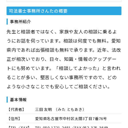
司法書士事務所さんた
の概要
事務所紹介
先生と相談者ではなく、家族や友人の相談に乗るよ
うにお話を伺っています。相談は何度でも無料。愛知
県内であれば出張相談も無料で承ります。近年、法改
正が相次いでおり、日々、知識・情報のアップデー
トにも努めています。「相談してよかった」と言われ
ることが多い、堅苦しくない事務所ですので、どの
ような小さなことでも安心してご相談ください。
基本情報
【代表者】
三田 友明
（
みた ともあき
）
【住所】
愛知県名古屋市中村区太閤3丁目7番76号
【TEL／FAX】
TEL.
050-1721-2481
／FAX.
052-325-3649