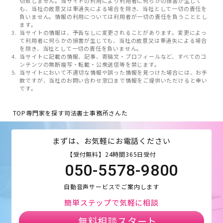
切致しません。当サイトの利用により利用者に何らかの損害が生じて
も、当社の故意又は重過失による場合を除き、当社として一切の責任を
負いません。情報の利用については利用者が一切の責任を負うこととし
ます。
当サイトの情報は、予告なしに変更されることがあります。変更によっ
て利用者に何らかの損害が生じても、当社の故意又は重過失による場合
を除き、当社として一切の責任を負いません。
当サイトに記載の情報、記事、寄稿文・プロフィールなど、すべてのコ
ンテンツの無断複写・転載・公衆送信等を禁じます。
当サイトにおいて不適切な情報や誤った情報を見つけた場合には、お手
数ですが、当社のお問い合わせ窓口まで情報をご提供いただけると幸い
です。
TOP
専門家を探す
司法書士事務所さんた
まずは、お気軽にお電話ください
【受付無料】24時間365日受付
050-5578-9800
自動音声サービスでご案内します
簡単ステップで気軽に相談
無料相談スタート