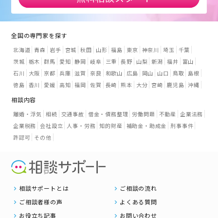
全国の専門家を探す
北海道
青森
岩手
宮城
秋田
山形
福島
東京
神奈川
埼玉
千葉
茨城
栃木
群馬
愛知
静岡
岐阜
三重
長野
山梨
新潟
福井
富山
石川
大阪
京都
兵庫
滋賀
奈良
和歌山
広島
岡山
山口
鳥取
島根
徳島
香川
愛媛
高知
福岡
佐賀
長崎
熊本
大分
宮崎
鹿児島
沖縄
相談内容
離婚・浮気
相続
交通事故
借金・債務整理
労働問題
不動産
企業法務
企業税務
会社設立
人事・労務
知的財産
補助金・助成金
刑事事件
許認可
その他
相談サポートとは
ご相談の流れ
ご相談者様の声
よくある質問
お役立ち記事
お問い合わせ