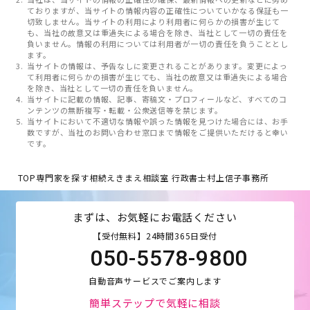
ておりますが、当サイトの情報内容の正確性についていかなる保証も一
切致しません。当サイトの利用により利用者に何らかの損害が生じて
も、当社の故意又は重過失による場合を除き、当社として一切の責任を
負いません。情報の利用については利用者が一切の責任を負うこととし
ます。
当サイトの情報は、予告なしに変更されることがあります。変更によっ
て利用者に何らかの損害が生じても、当社の故意又は重過失による場合
を除き、当社として一切の責任を負いません。
当サイトに記載の情報、記事、寄稿文・プロフィールなど、すべてのコ
ンテンツの無断複写・転載・公衆送信等を禁じます。
当サイトにおいて不適切な情報や誤った情報を見つけた場合には、お手
数ですが、当社のお問い合わせ窓口まで情報をご提供いただけると幸い
です。
TOP
専門家を探す
相続えきまえ相談室 行政書士村上信子事務所
まずは、お気軽にお電話ください
【受付無料】24時間365日受付
050-5578-9800
自動音声サービスでご案内します
簡単ステップで気軽に相談