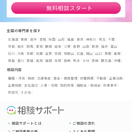
無料相談スタート
全国の専門家を探す
北海道
青森
岩手
宮城
秋田
山形
福島
東京
神奈川
埼玉
千葉
茨城
栃木
群馬
愛知
静岡
岐阜
三重
長野
山梨
新潟
福井
富山
石川
大阪
京都
兵庫
滋賀
奈良
和歌山
広島
岡山
山口
鳥取
島根
徳島
香川
愛媛
高知
福岡
佐賀
長崎
熊本
大分
宮崎
鹿児島
沖縄
相談内容
離婚・浮気
相続
交通事故
借金・債務整理
労働問題
不動産
企業法務
企業税務
会社設立
人事・労務
知的財産
補助金・助成金
刑事事件
許認可
その他
相談サポートとは
ご相談の流れ
ご相談者様の声
よくある質問