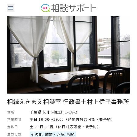
行政書士
相続えきまえ相談室 行政書士村上信子事務所
千葉県市川市相之川1-18-2
住所
平日 10:00～19:00（時間外対応可能・要予約）
営業時間
土 ／ 日 ／ 祝（休日対応可能・要予約）
定休日
注力分野
その他
離婚・浮気
相続