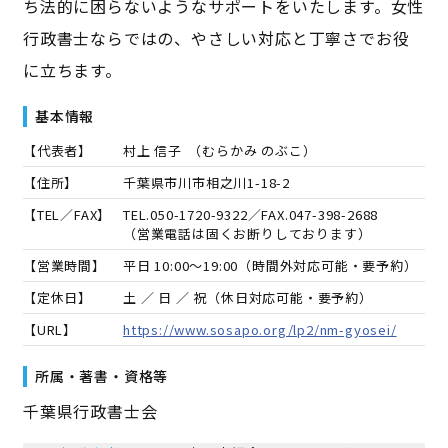
ち法的に困らないようなサポートをいたします。女性
行政書士ならではの、やさしい対応と丁寧さでお役
に立ちます。
基本情報
【代表者】
村上 信子
（
むらかみ のぶこ
）
【住所】
千葉県市川市相之川1-18-2
【TEL／FAX】
TEL.
050-1720-9322
／FAX.
047-398-2688
（営業電話は固くお断りしております）
【営業時間】
平日 10:00～19:00（時間外対応可能・要予約）
【定休日】
土 ／ 日 ／ 祝（休日対応可能・要予約）
【URL】
https://www.sosapo.org/lp2/nm-gyosei/
所属・著書・資格等
千葉県行政書士会