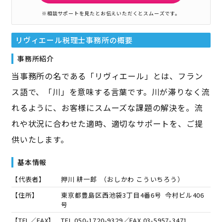
※相談サポートを見たとお伝えいただくとスムーズです。
リヴィエール税理士事務所
の概要
事務所紹介
当事務所の名である「リヴィエール」とは、フラン
ス語で、「川」を意味する言葉です。川が滞りなく流
れるように、お客様にスムーズな課題の解決を。流
れや状況に合わせた適時、適切なサポートを、ご提
供いたします。
基本情報
【代表者】
押川 耕一郎
（
おしかわ こういちろう
）
【住所】
東京都豊島区西池袋3丁目4番6号 今村ビル406
号
【TEL／FAX】
TEL.
050-1720-9329
／FAX.
03-5957-3471