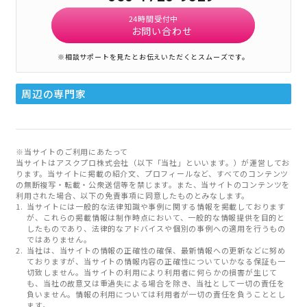
24時間受付中
お問い合わせ
※相談サポートを見たとお伝えいただくとスムーズです。
周辺の専門家
※当サイトのご利用にあたって
当サイトはアスクプロ株式会社（以下「当社」といいます。）が運営してお
ります。当サイトに掲載の紹介文、プロフィールなど、すべてのコンテンツ
の無断複写・転載・公衆送信等を禁じます。また、当サイトのコンテンツを
利用された場合、以下の免責事項に同意したものとみなします。
当サイトには一般的な法律知識や事例に関する情報を掲載しております
が、これらの掲載情報は制作時点において、一般的な情報提供を目的と
したものであり、法律的なアドバイスや個別の事例への適用を行うもの
ではありません。
当社は、当サイトの情報の正確性の確保、最新情報への更新などに努め
ておりますが、当サイトの情報内容の正確性についていかなる保証も一
切致しません。当サイトの利用により利用者に何らかの損害が生じて
も、当社の故意又は重過失による場合を除き、当社として一切の責任を
負いません。情報の利用については利用者が一切の責任を負うこととし
ます。