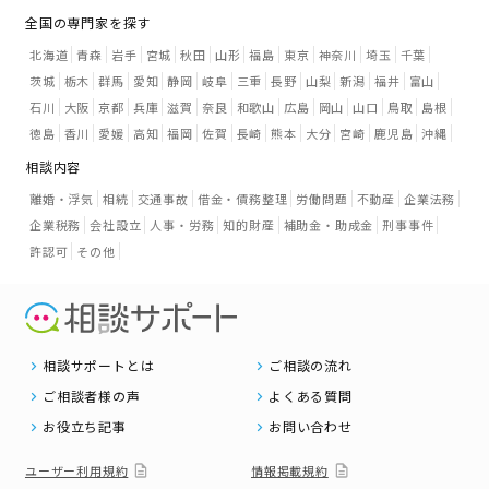
全国の専門家を探す
北海道
青森
岩手
宮城
秋田
山形
福島
東京
神奈川
埼玉
千葉
茨城
栃木
群馬
愛知
静岡
岐阜
三重
長野
山梨
新潟
福井
富山
石川
大阪
京都
兵庫
滋賀
奈良
和歌山
広島
岡山
山口
鳥取
島根
徳島
香川
愛媛
高知
福岡
佐賀
長崎
熊本
大分
宮崎
鹿児島
沖縄
相談内容
離婚・浮気
相続
交通事故
借金・債務整理
労働問題
不動産
企業法務
企業税務
会社設立
人事・労務
知的財産
補助金・助成金
刑事事件
許認可
その他
相談サポートとは
ご相談の流れ
ご相談者様の声
よくある質問
お役立ち記事
お問い合わせ
ユーザー利用規約
情報掲載規約