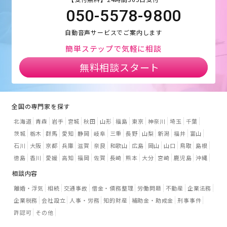
050-5578-9800
自動音声サービスでご案内します
簡単ステップで気軽に相談
無料相談スタート
全国の専門家を探す
北海道
青森
岩手
宮城
秋田
山形
福島
東京
神奈川
埼玉
千葉
茨城
栃木
群馬
愛知
静岡
岐阜
三重
長野
山梨
新潟
福井
富山
石川
大阪
京都
兵庫
滋賀
奈良
和歌山
広島
岡山
山口
鳥取
島根
徳島
香川
愛媛
高知
福岡
佐賀
長崎
熊本
大分
宮崎
鹿児島
沖縄
相談内容
離婚・浮気
相続
交通事故
借金・債務整理
労働問題
不動産
企業法務
企業税務
会社設立
人事・労務
知的財産
補助金・助成金
刑事事件
許認可
その他