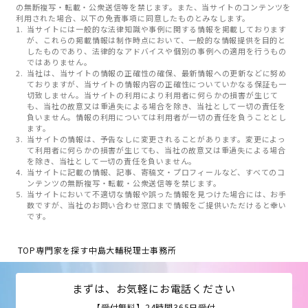
の無断複写・転載・公衆送信等を禁じます。また、当サイトのコンテンツを
利用された場合、以下の免責事項に同意したものとみなします。
当サイトには一般的な法律知識や事例に関する情報を掲載しております
が、これらの掲載情報は制作時点において、一般的な情報提供を目的と
したものであり、法律的なアドバイスや個別の事例への適用を行うもの
ではありません。
当社は、当サイトの情報の正確性の確保、最新情報への更新などに努め
ておりますが、当サイトの情報内容の正確性についていかなる保証も一
切致しません。当サイトの利用により利用者に何らかの損害が生じて
も、当社の故意又は重過失による場合を除き、当社として一切の責任を
負いません。情報の利用については利用者が一切の責任を負うこととし
ます。
当サイトの情報は、予告なしに変更されることがあります。変更によっ
て利用者に何らかの損害が生じても、当社の故意又は重過失による場合
を除き、当社として一切の責任を負いません。
当サイトに記載の情報、記事、寄稿文・プロフィールなど、すべてのコ
ンテンツの無断複写・転載・公衆送信等を禁じます。
当サイトにおいて不適切な情報や誤った情報を見つけた場合には、お手
数ですが、当社のお問い合わせ窓口まで情報をご提供いただけると幸い
です。
TOP
専門家を探す
中島大輔税理士事務所
まずは、お気軽にお電話ください
【受付無料】24時間365日受付