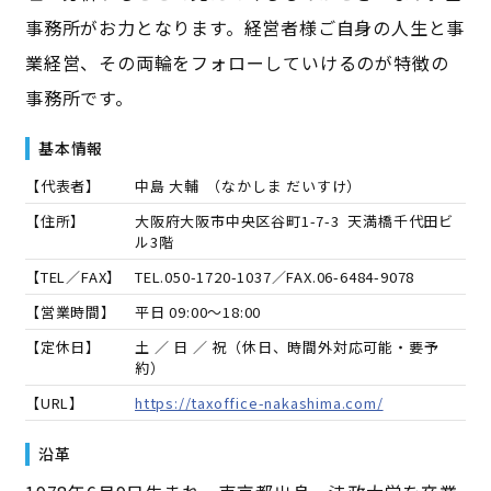
事務所がお力となります。経営者様ご自身の人生と事
業経営、その両輪をフォローしていけるのが特徴の
事務所です。
基本情報
【代表者】
中島 大輔
（
なかしま だいすけ
）
【住所】
大阪府大阪市中央区谷町1-7-3 天満橋千代田ビ
ル3階
【TEL／FAX】
TEL.
050-1720-1037
／FAX.
06-6484-9078
【営業時間】
平日 09:00～18:00
【定休日】
土 ／ 日 ／ 祝（休日、時間外対応可能・要予
約）
【URL】
https://taxoffice-nakashima.com/
沿革