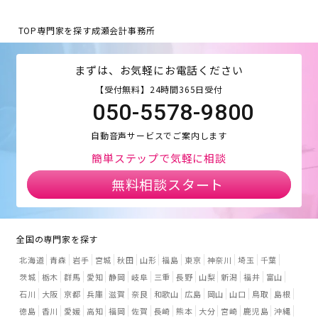
TOP
専門家を探す
成瀬会計事務所
まずは、お気軽にお電話ください
【受付無料】24時間365日受付
050-5578-9800
自動音声サービスでご案内します
簡単ステップで気軽に相談
無料相談スタート
全国の専門家を探す
北海道
青森
岩手
宮城
秋田
山形
福島
東京
神奈川
埼玉
千葉
茨城
栃木
群馬
愛知
静岡
岐阜
三重
長野
山梨
新潟
福井
富山
石川
大阪
京都
兵庫
滋賀
奈良
和歌山
広島
岡山
山口
鳥取
島根
徳島
香川
愛媛
高知
福岡
佐賀
長崎
熊本
大分
宮崎
鹿児島
沖縄