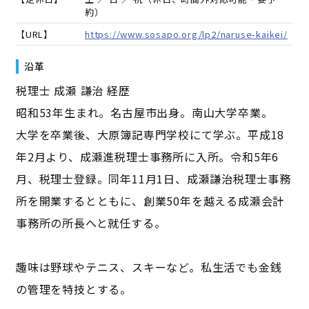
約）
【URL】
https://www.sosapo.org/lp2/naruse-kaikei/
沿革
税理士 成瀬 謙治 経歴
昭和53年生まれ。名古屋市出身。南山大学卒業。
大学を卒業後、大原簿記専門学校にて学ぶ。平成18
年2月より、成瀬進税理士事務所に入所。令和5年6
月、税理士登録。同年11月1日、成瀬謙治税理士事務
所を開業するとともに、創業50年を越える成瀬会計
事務所の所長へと就任する。
趣味は野球やテニス、スキーなど。私生活でも金銭
の管理を特技とする。