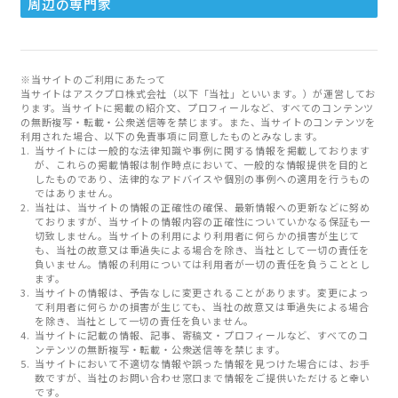
周辺の専門家
※当サイトのご利用にあたって
当サイトはアスクプロ株式会社（以下「当社」といいます。）が運営してお
ります。当サイトに掲載の紹介文、プロフィールなど、すべてのコンテンツ
の無断複写・転載・公衆送信等を禁じます。また、当サイトのコンテンツを
利用された場合、以下の免責事項に同意したものとみなします。
当サイトには一般的な法律知識や事例に関する情報を掲載しております
が、これらの掲載情報は制作時点において、一般的な情報提供を目的と
したものであり、法律的なアドバイスや個別の事例への適用を行うもの
ではありません。
当社は、当サイトの情報の正確性の確保、最新情報への更新などに努め
ておりますが、当サイトの情報内容の正確性についていかなる保証も一
切致しません。当サイトの利用により利用者に何らかの損害が生じて
も、当社の故意又は重過失による場合を除き、当社として一切の責任を
負いません。情報の利用については利用者が一切の責任を負うこととし
ます。
当サイトの情報は、予告なしに変更されることがあります。変更によっ
て利用者に何らかの損害が生じても、当社の故意又は重過失による場合
を除き、当社として一切の責任を負いません。
当サイトに記載の情報、記事、寄稿文・プロフィールなど、すべてのコ
ンテンツの無断複写・転載・公衆送信等を禁じます。
当サイトにおいて不適切な情報や誤った情報を見つけた場合には、お手
数ですが、当社のお問い合わせ窓口まで情報をご提供いただけると幸い
です。