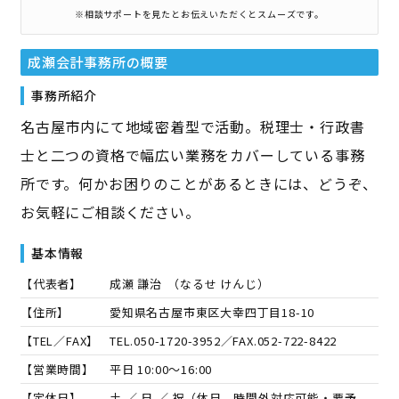
※相談サポートを見たとお伝えいただくとスムーズです。
成瀬会計事務所
の概要
事務所紹介
名古屋市内にて地域密着型で活動。税理士・行政書
士と二つの資格で幅広い業務をカバーしている事務
所です。何かお困りのことがあるときには、どうぞ、
お気軽にご相談ください。
基本情報
【代表者】
成瀬 謙治
（
なるせ けんじ
）
【住所】
愛知県名古屋市東区大幸四丁目18-10
【TEL／FAX】
TEL.
050-1720-3952
／FAX.
052-722-8422
【営業時間】
平日 10:00～16:00
【定休日】
土 ／ 日 ／ 祝（休日、時間外対応可能・要予