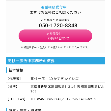
電話相談受付中！
まずはお気軽にご相談ください
この事務所の電話番号
050-1720-8348
24時間受付中
お問い合わせ
※相談サポートを見たとお伝えいただくとスムーズです。
高杉一彦法律事務所
の概要
基本情報
【代表者】
高杉 一彦
（
たかすぎ かずひこ
）
【住所】
東京都新宿区高田馬場3-2-14 天翔高田馬場ビル
309
【TEL／FAX】
TEL.
050-1720-8348
／FAX.
050-3488-6256
所属・著書・資格等