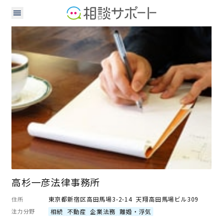
弁護士
高杉一彦法律事務所
東京都新宿区高田馬場3-2-14 天翔高田馬場ビル309
住所
注力分野
相続
不動産
企業法務
離婚・浮気