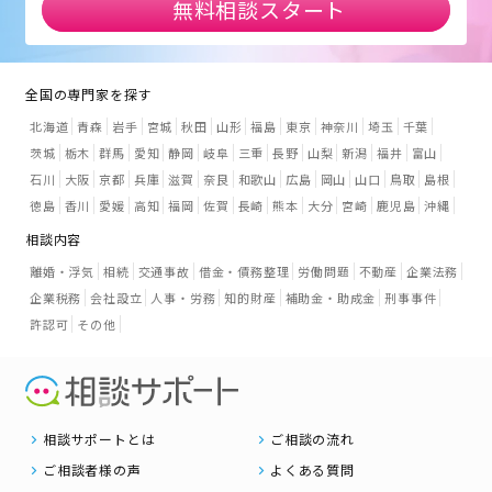
無料相談スタート
全国の専門家を探す
北海道
青森
岩手
宮城
秋田
山形
福島
東京
神奈川
埼玉
千葉
茨城
栃木
群馬
愛知
静岡
岐阜
三重
長野
山梨
新潟
福井
富山
石川
大阪
京都
兵庫
滋賀
奈良
和歌山
広島
岡山
山口
鳥取
島根
徳島
香川
愛媛
高知
福岡
佐賀
長崎
熊本
大分
宮崎
鹿児島
沖縄
相談内容
離婚・浮気
相続
交通事故
借金・債務整理
労働問題
不動産
企業法務
企業税務
会社設立
人事・労務
知的財産
補助金・助成金
刑事事件
許認可
その他
相談サポートとは
ご相談の流れ
ご相談者様の声
よくある質問