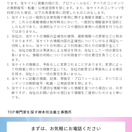
ります。当サイトに掲載の紹介文、プロフィールなど、すべてのコンテンツ
の無断複写・転載・公衆送信等を禁じます。また、当サイトのコンテンツを
利用された場合、以下の免責事項に同意したものとみなします。
当サイトには一般的な法律知識や事例に関する情報を掲載しております
が、これらの掲載情報は制作時点において、一般的な情報提供を目的と
したものであり、法律的なアドバイスや個別の事例への適用を行うもの
ではありません。
当社は、当サイトの情報の正確性の確保、最新情報への更新などに努め
ておりますが、当サイトの情報内容の正確性についていかなる保証も一
切致しません。当サイトの利用により利用者に何らかの損害が生じて
も、当社の故意又は重過失による場合を除き、当社として一切の責任を
負いません。情報の利用については利用者が一切の責任を負うこととし
ます。
当サイトの情報は、予告なしに変更されることがあります。変更によっ
て利用者に何らかの損害が生じても、当社の故意又は重過失による場合
を除き、当社として一切の責任を負いません。
当サイトに記載の情報、記事、寄稿文・プロフィールなど、すべてのコ
ンテンツの無断複写・転載・公衆送信等を禁じます。
当サイトにおいて不適切な情報や誤った情報を見つけた場合には、お手
数ですが、当社のお問い合わせ窓口まで情報をご提供いただけると幸い
です。
TOP
専門家を探す
神本司法書士事務所
まずは、お気軽にお電話ください