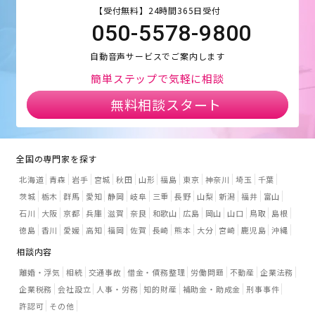
【受付無料】24時間365日受付
050-5578-9800
自動音声サービスでご案内します
簡単ステップで気軽に相談
無料相談スタート
全国の専門家を探す
北海道
青森
岩手
宮城
秋田
山形
福島
東京
神奈川
埼玉
千葉
茨城
栃木
群馬
愛知
静岡
岐阜
三重
長野
山梨
新潟
福井
富山
石川
大阪
京都
兵庫
滋賀
奈良
和歌山
広島
岡山
山口
鳥取
島根
徳島
香川
愛媛
高知
福岡
佐賀
長崎
熊本
大分
宮崎
鹿児島
沖縄
相談内容
離婚・浮気
相続
交通事故
借金・債務整理
労働問題
不動産
企業法務
企業税務
会社設立
人事・労務
知的財産
補助金・助成金
刑事事件
許認可
その他