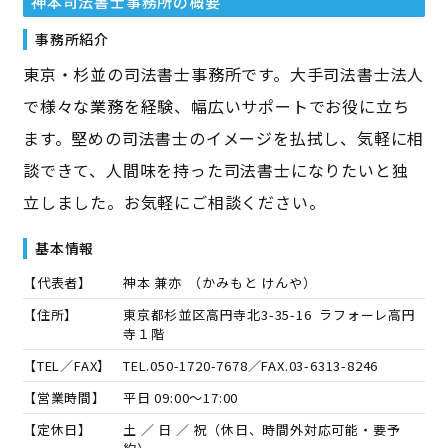
神本司法書士事務所
の概要
事務所紹介
東京・杉並の司法書士事務所です。大手司法書士法人
で様々な業務を経験、幅広いサポートでお役に立ち
ます。堅めの司法書士のイメージを払拭し、気軽に相
談できて、人間味を持った司法書士になりたいと独
立しました。お気軽にご相談ください。
基本情報
【代表者】
神本 兼亦
（
かみもと けんや
）
【住所】
東京都杉並区高円寺北3-35-16 ラフォーレ高円
寺１階
【TEL／FAX】
TEL.
050-1720-7678
／FAX.
03-6313-8246
【営業時間】
平日 09:00～17:00
【定休日】
土 ／ 日 ／ 祝（休日、時間外対応可能・要予