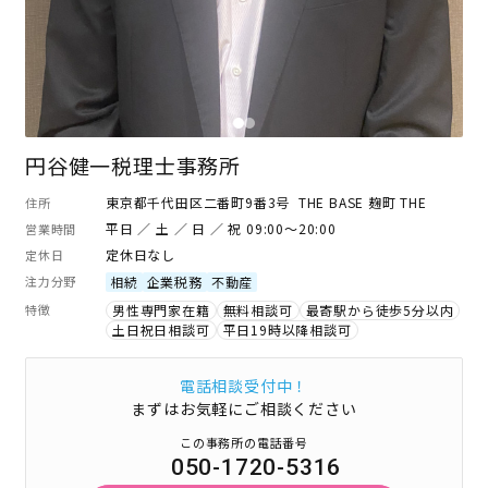
円谷健一税理士事務所
東京都千代田区二番町9番3号 THE BASE 麹町 THE
住所
平日 ／ 土 ／ 日 ／ 祝 09:00～20:00
営業時間
定休日なし
定休日
注力分野
相続
企業税務
不動産
特徴
男性専門家在籍
無料相談可
最寄駅から徒歩5分以内
土日祝日相談可
平日19時以降相談可
電話相談受付中！
まずはお気軽にご相談ください
この事務所の電話番号
050-1720-5316