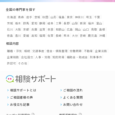
全国の専門家を探す
北海道
青森
岩手
宮城
秋田
山形
福島
東京
神奈川
埼玉
千葉
茨城
栃木
群馬
愛知
静岡
岐阜
三重
長野
山梨
新潟
福井
富山
石川
大阪
京都
兵庫
滋賀
奈良
和歌山
広島
岡山
山口
鳥取
島根
徳島
香川
愛媛
高知
福岡
佐賀
長崎
熊本
大分
宮崎
鹿児島
沖縄
相談内容
離婚・浮気
相続
交通事故
借金・債務整理
労働問題
不動産
企業法務
企業税務
会社設立
人事・労務
知的財産
補助金・助成金
刑事事件
許認可
その他
相談サポートとは
ご相談の流れ
ご相談者様の声
よくある質問
お役立ち記事
お問い合わせ
ユーザー利用規約
情報掲載規約