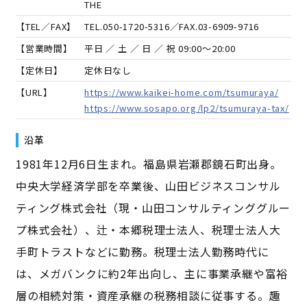
THE
【TEL／FAX】
TEL.
050-1720-5316
／FAX.
03-6909-9716
【営業時間】
平日 ／ 土 ／ 日 ／ 祝 09:00～20:00
【定休日】
定休日なし
【URL】
https://www.kaikei-home.com/tsumuraya/
https://www.sosapo.org/lp2/tsumuraya-tax/
沿革
1981年12月6日生まれ。福島県岩瀬郡鏡石町出身。
中央大学経済学部を卒業後、山田ビジネスコンサル
ティング株式会社（現・山田コンサルティンググルー
プ株式会社）、辻・本郷税理士法人、税理士法人大
手町トラストなどに勤務。税理士法人勤務時代に
は、メガバンクに約2年出向し、主に事業承継や富裕
層の相続対策・資産承継の税務相談に従事する。趣