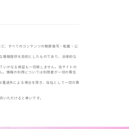
など、すべてのコンテンツの無断複写・転載・公
な情報提供を目的としたものであり、法律的な
ていかなる保証も一切致しません。当サイトの
ん。情報の利用については利用者が一切の責任
は重過失による場合を除き、当社として一切の責
。
供いただけると幸いです。