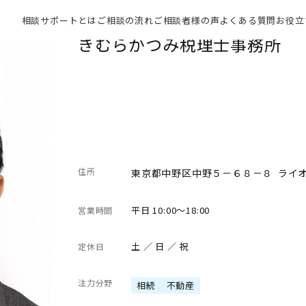
相談サポートとは
ご相談の流れ
ご相談者様の声
よくある質問
お役立
きむらかつみ税理士事務所
住所
東京都中野区中野５－６８－８ ライ
平日 10:00～18:00
営業時間
土 ／ 日 ／ 祝
定休日
注力分野
相続
不動産