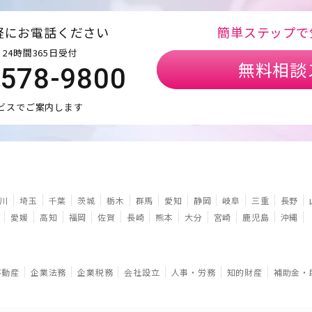
軽にお電話ください
簡単ステップで
24時間365日受付
無料相談
5578-9800
ビスでご案内します
川
埼玉
千葉
茨城
栃木
群馬
愛知
静岡
岐阜
三重
長野
愛媛
高知
福岡
佐賀
長崎
熊本
大分
宮崎
鹿児島
沖縄
不動産
企業法務
企業税務
会社設立
人事・労務
知的財産
補助金・