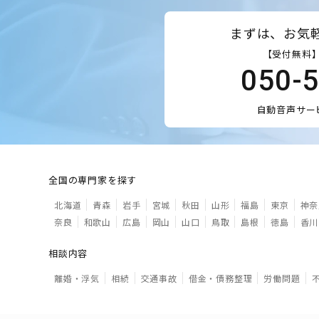
まずは、お気
【受付無料】
050-
自動音声サー
全国の専門家を探す
北海道
青森
岩手
宮城
秋田
山形
福島
東京
神奈
奈良
和歌山
広島
岡山
山口
鳥取
島根
徳島
香川
相談内容
離婚・浮気
相続
交通事故
借金・債務整理
労働問題