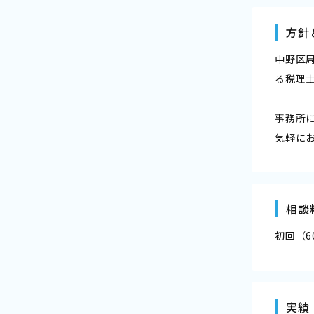
方針
中野区
る税理
事務所
気軽に
相談
初回（6
実績