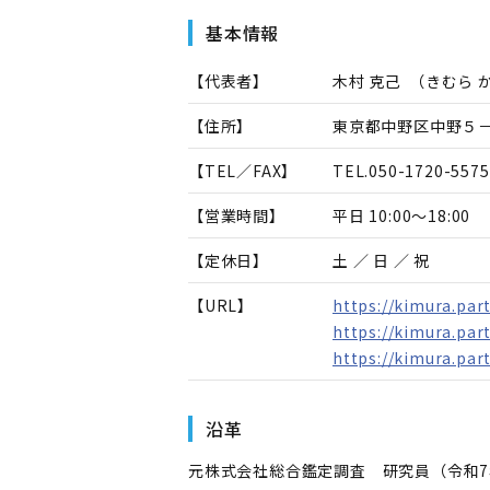
基本情報
【代表者】
木村 克己
（
きむら 
【住所】
東京都中野区中野５
【TEL／FAX】
TEL.
050-1720-5575
【営業時間】
平日 10:00～18:00
【定休日】
土 ／ 日 ／ 祝
【URL】
https://kimura.par
https://kimura.par
https://kimura.par
沿革
元株式会社総合鑑定調査 研究員（令和7