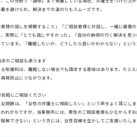
に、この分野で「調停」まで発展している場合、弁護士をつけた方が
決着を避けられ、解決までの道のりもスムーズです。
談者様の話しを傾聴すること」「ご相談者様と対話し、一緒に最善の
り、実際に「とても話しやすかった」「自分の納得の行く解決を見つ
いています。「離婚したいが、どうしたら良いかわからない」という
料請求のご相談も承ります――
よる慰謝料は、離婚しない場合でも請求する意味はあります。たとえ
、再発防止につながります。
はお気軽にご相談ください――
男女問題は、「女性の弁護士に相談したい」という声をよく耳にしま
思われがちですが、当事務所には、男性のご相談者様も少なからずお
が理解できない」という方には、女性目線を生かしてご支援いたしま