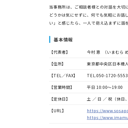
当事務所は、ご相談者様との対話を大切
どうかは気にせずに、何でも気軽にお話
い」と感じたら、一人で抱え込まずに話
基本情報
【代表者】
今村 恵
（
いまむら 
【住所】
東京都中央区日本橋人形
【TEL／FAX】
TEL.
050-1720-5553
【営業時間】
平日 10:00～19:00
【定休日】
土 ／ 日 ／ 祝（休
【URL】
https://www.sosapo
https://www.imamu