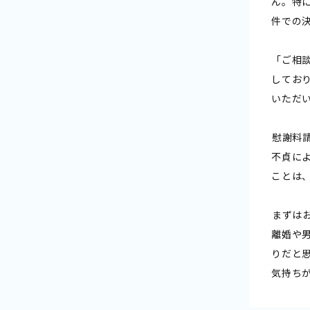
ん。特
件での
「ご相
してお
いただ
――慰謝
不貞に
ことは
――まず
離婚や
りだと
気持ち