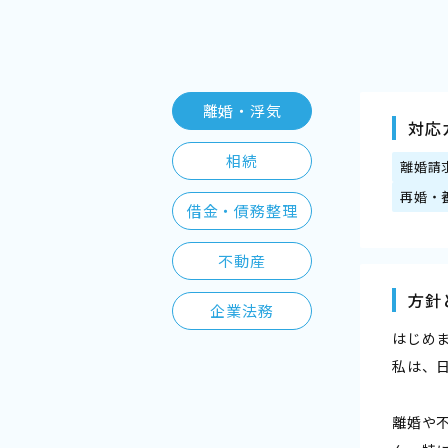
離婚・浮気
対応
相続
離婚請
再婚・
借金・債務整理
不動産
方針
企業法務
はじめ
私は、
離婚や