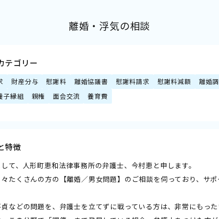
離婚・浮気の相談
カテゴリー
求
財産分与
慰謝料
離婚協議書
慰謝料請求
慰謝料減額
離婚
養子縁組
親権
面会交流
養育費
と特徴
まして、人形町恵和法律事務所の弁護士、今村恵と申します。
日々たくさんの方の【離婚／男女問題】のご相談を伺っており、サポ
不貞などの問題を、弁護士を立てずに戦っている方は、非常にもった