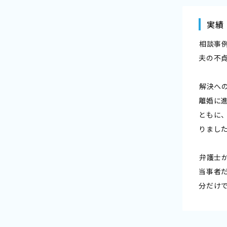
実績
――相談事
夫の不
――解決への
離婚に
ともに
りまし
――弁護士
当事者
分だけ