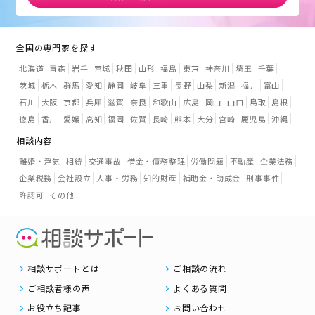
全国の専門家を探す
北海道
青森
岩手
宮城
秋田
山形
福島
東京
神奈川
埼玉
千葉
茨城
栃木
群馬
愛知
静岡
岐阜
三重
長野
山梨
新潟
福井
富山
石川
大阪
京都
兵庫
滋賀
奈良
和歌山
広島
岡山
山口
鳥取
島根
徳島
香川
愛媛
高知
福岡
佐賀
長崎
熊本
大分
宮崎
鹿児島
沖縄
相談内容
離婚・浮気
相続
交通事故
借金・債務整理
労働問題
不動産
企業法務
企業税務
会社設立
人事・労務
知的財産
補助金・助成金
刑事事件
許認可
その他
相談サポートとは
ご相談の流れ
ご相談者様の声
よくある質問
お役立ち記事
お問い合わせ