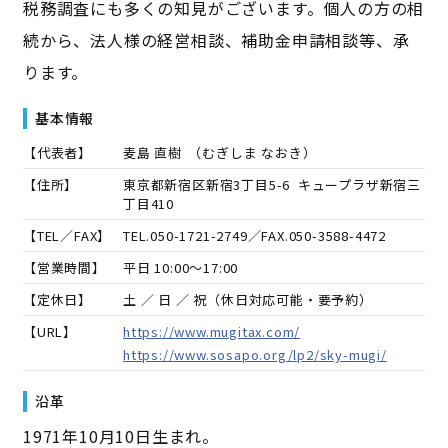
税務調査にも多くの知見がございます。個人の方の相
続から、法人様の経営相談、補助金申請相談等、承
ります。
基本情報
【代表者】
麦島 直樹
（
むぎしま なおき
）
【住所】
東京都新宿区新宿3丁目5-6 キュープラザ新宿三
丁目410
【TEL／FAX】
TEL.
050-1721-2749
／FAX.
050-3588-4472
【営業時間】
平日 10:00～17:00
【定休日】
土 ／ 日 ／ 祝（休日対応可能・要予約）
【URL】
https://www.mugitax.com/
https://www.sosapo.org/lp2/sky-mugi/
沿革
1971年10月10日生まれ。