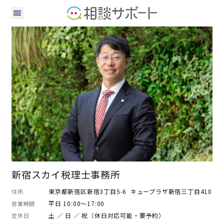
行政書士
税理士
新宿スカイ税理士事務所
東京都新宿区新宿3丁目5-6 キュープラザ新宿三丁目410
住所
平日 10:00～17:00
営業時間
土 ／ 日 ／ 祝（休日対応可能・要予約）
定休日