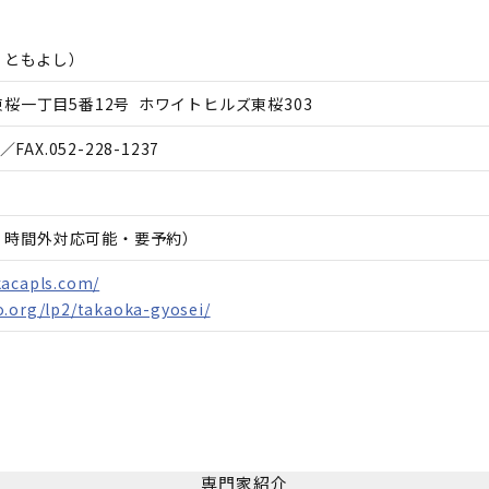
 ともよし
）
桜一丁目5番12号 ホワイトヒルズ東桜303
／FAX.
052-228-1237
日、時間外対応可能・要予約）
kacapls.com/
o.org/lp2/takaoka-gyosei/
専門家紹介