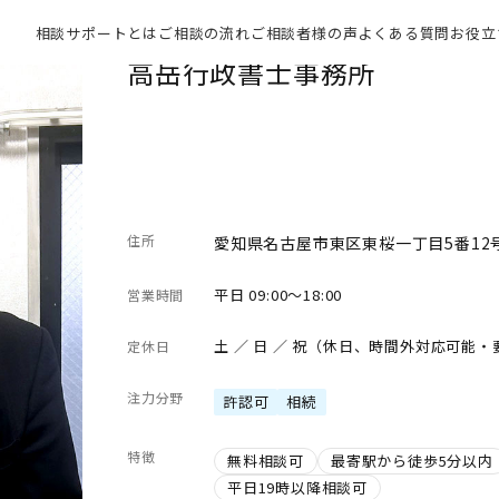
相談サポートとは
ご相談の流れ
ご相談者様の声
よくある質問
お役立
高岳行政書士事務所
住所
愛知県名古屋市東区東桜一丁目5番12号
平日 09:00～18:00
営業時間
土 ／ 日 ／ 祝（休日、時間外対応可能
定休日
注力分野
許認可
相続
特徴
無料相談可
最寄駅から徒歩5分以内
平日19時以降相談可