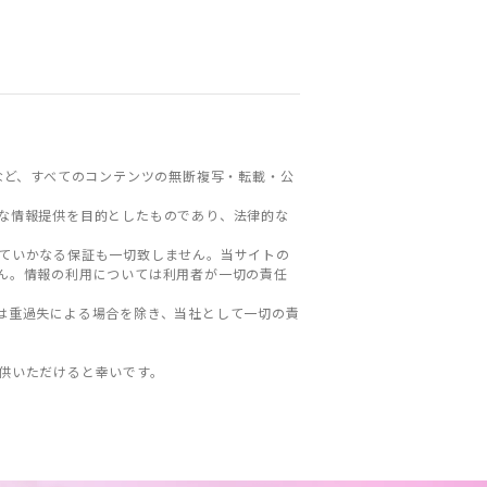
など、すべてのコンテンツの無断複写・転載・公
な情報提供を目的としたものであり、法律的な
ていかなる保証も一切致しません。当サイトの
ん。情報の利用については利用者が一切の責任
は重過失による場合を除き、当社として一切の責
。
供いただけると幸いです。