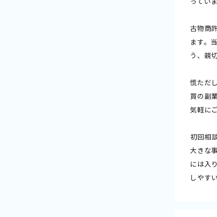
ってい
古物商
ます。
う、親
慌ただ
買の副
気軽に
――初回
大きな
には入
しやす