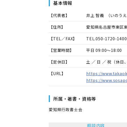
基本情報
【代表者】
井上 智義
（
いのうえ
【住所】
愛知県名古屋市東区東
【TEL／FAX】
TEL.
050-1720-1400
【営業時間】
平日 09:00～18:00
【定休日】
土 ／ 日 ／ 祝（休
【URL】
https://www.takao
https://www.sosap
所属・著書・資格等
愛知県行政書士会
相談内容