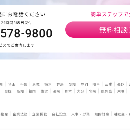
軽にお電話ください
簡単ステップで
24時間365日受付
無料相談
5578-9800
ビスでご案内します
川
埼玉
千葉
茨城
栃木
群馬
愛知
静岡
岐阜
三重
長野
愛媛
高知
福岡
佐賀
長崎
熊本
大分
宮崎
鹿児島
沖縄
不動産
企業法務
企業税務
会社設立
人事・労務
知的財産
補助金・