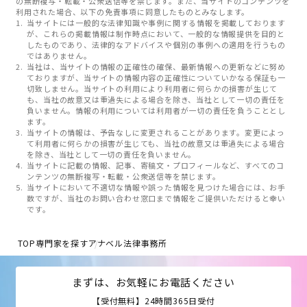
の無断複写・転載・公衆送信等を禁じます。また、当サイトのコンテンツを
利用された場合、以下の免責事項に同意したものとみなします。
当サイトには一般的な法律知識や事例に関する情報を掲載しております
が、これらの掲載情報は制作時点において、一般的な情報提供を目的と
したものであり、法律的なアドバイスや個別の事例への適用を行うもの
ではありません。
当社は、当サイトの情報の正確性の確保、最新情報への更新などに努め
ておりますが、当サイトの情報内容の正確性についていかなる保証も一
切致しません。当サイトの利用により利用者に何らかの損害が生じて
も、当社の故意又は重過失による場合を除き、当社として一切の責任を
負いません。情報の利用については利用者が一切の責任を負うこととし
ます。
当サイトの情報は、予告なしに変更されることがあります。変更によっ
て利用者に何らかの損害が生じても、当社の故意又は重過失による場合
を除き、当社として一切の責任を負いません。
当サイトに記載の情報、記事、寄稿文・プロフィールなど、すべてのコ
ンテンツの無断複写・転載・公衆送信等を禁じます。
当サイトにおいて不適切な情報や誤った情報を見つけた場合には、お手
数ですが、当社のお問い合わせ窓口まで情報をご提供いただけると幸い
です。
TOP
専門家を探す
アナベル法律事務所
まずは、お気軽にお電話ください
【受付無料】24時間365日受付