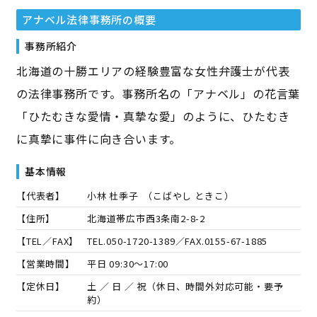
アナベル法律事務所
の概要
事務所紹介
北海道の十勝エリアの経験豊富な女性弁護士が代表
の法律事務所です。事務所名の「アナベル」の花言葉
「ひたむきな愛情・真摯な愛」のように、ひたむき
に真摯に事件に向き合います。
基本情報
【代表者】
小林 杜季子
（
こばやし ときこ
）
【住所】
北海道帯広市西3条南2-8-2
【TEL／FAX】
TEL.
050-1720-1389
／FAX.
0155-67-1885
【営業時間】
平日 09:30～17:00
【定休日】
土 ／ 日 ／ 祝（休日、時間外対応可能・要予
約）