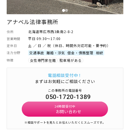
アナベル法律事務所
北海道帯広市西3条南2-8-2
住所
平日 09:30～17:00
営業時間
土 ／ 日 ／ 祝（休日、時間外対応可能・要予約）
定休日
注力分野
交通事故
離婚・浮気
借金・債務整理
相続
特徴
女性専門家在籍
駐車場がある
電話相談受付中！
まずはお気軽にご相談ください
この事務所の電話番号
050-1720-1389
24時間受付中
お問い合わせ
※相談サポートを見たとお伝えいただくとスムーズです。