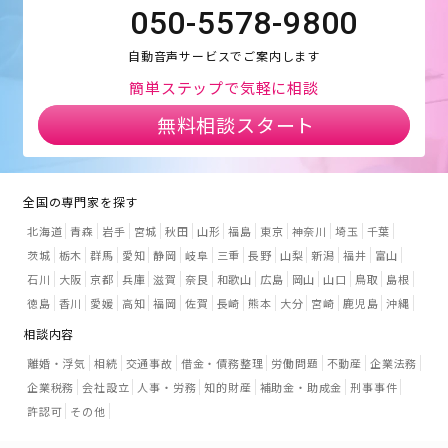
050-5578-9800
自動音声サービスでご案内します
簡単ステップで気軽に相談
無料相談スタート
全国の専門家を探す
北海道
青森
岩手
宮城
秋田
山形
福島
東京
神奈川
埼玉
千葉
茨城
栃木
群馬
愛知
静岡
岐阜
三重
長野
山梨
新潟
福井
富山
石川
大阪
京都
兵庫
滋賀
奈良
和歌山
広島
岡山
山口
鳥取
島根
徳島
香川
愛媛
高知
福岡
佐賀
長崎
熊本
大分
宮崎
鹿児島
沖縄
相談内容
離婚・浮気
相続
交通事故
借金・債務整理
労働問題
不動産
企業法務
企業税務
会社設立
人事・労務
知的財産
補助金・助成金
刑事事件
許認可
その他