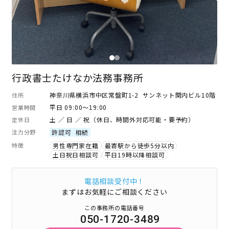
行政書士たけなか法務事務所
神奈川県横浜市中区常盤町1-2 サンネット関内ビル10階
住所
平日 09:00～19:00
営業時間
土 ／ 日 ／ 祝（休日、時間外対応可能・要予約）
定休日
注力分野
許認可
相続
特徴
男性専門家在籍
最寄駅から徒歩5分以内
土日祝日相談可
平日19時以降相談可
電話相談受付中！
まずはお気軽にご相談ください
この事務所の電話番号
050-1720-3489