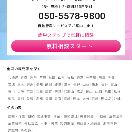
【受付無料】24時間365日受付
050-5578-9800
自動音声サービスでご案内します
簡単ステップで気軽に相談
無料相談スタート
全国の専門家を探す
北海道
青森
岩手
宮城
秋田
山形
福島
東京
神奈川
埼玉
千葉
茨城
栃木
群馬
愛知
静岡
岐阜
三重
長野
山梨
新潟
福井
富山
石川
大阪
京都
兵庫
滋賀
奈良
和歌山
広島
岡山
山口
鳥取
島根
徳島
香川
愛媛
高知
福岡
佐賀
長崎
熊本
大分
宮崎
鹿児島
沖縄
相談内容
離婚・浮気
相続
交通事故
借金・債務整理
労働問題
不動産
企業法務
企業税務
会社設立
人事・労務
知的財産
補助金・助成金
刑事事件
許認可
その他