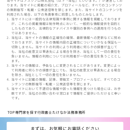
当サイトはアスクプロ株式会社（以下「当社」といいます。）が運営してお
ります。当サイトに掲載の紹介文、プロフィールなど、すべてのコンテンツ
の無断複写・転載・公衆送信等を禁じます。また、当サイトのコンテンツを
利用された場合、以下の免責事項に同意したものとみなします。
当サイトには一般的な法律知識や事例に関する情報を掲載しております
が、これらの掲載情報は制作時点において、一般的な情報提供を目的と
したものであり、法律的なアドバイスや個別の事例への適用を行うもの
ではありません。
当社は、当サイトの情報の正確性の確保、最新情報への更新などに努め
ておりますが、当サイトの情報内容の正確性についていかなる保証も一
切致しません。当サイトの利用により利用者に何らかの損害が生じて
も、当社の故意又は重過失による場合を除き、当社として一切の責任を
負いません。情報の利用については利用者が一切の責任を負うこととし
ます。
当サイトの情報は、予告なしに変更されることがあります。変更によっ
て利用者に何らかの損害が生じても、当社の故意又は重過失による場合
を除き、当社として一切の責任を負いません。
当サイトに記載の情報、記事、寄稿文・プロフィールなど、すべてのコ
ンテンツの無断複写・転載・公衆送信等を禁じます。
当サイトにおいて不適切な情報や誤った情報を見つけた場合には、お手
数ですが、当社のお問い合わせ窓口まで情報をご提供いただけると幸い
です。
TOP
専門家を探す
行政書士たけなか法務事務所
まずは、お気軽にお電話ください