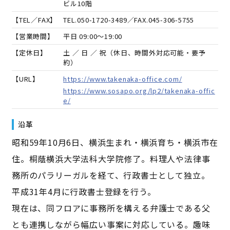
ビル10階
【TEL／FAX】
TEL.
050-1720-3489
／FAX.
045-306-5755
【営業時間】
平日 09:00～19:00
【定休日】
土 ／ 日 ／ 祝（休日、時間外対応可能・要予
約）
【URL】
https://www.takenaka-office.com/
https://www.sosapo.org/lp2/takenaka-offic
e/
沿革
昭和59年10月6日、横浜生まれ・横浜育ち・横浜市在
住。桐蔭横浜大学法科大学院修了。料理人や法律事
務所のパラリーガルを経て、行政書士として独立。
平成31年4月に行政書士登録を行う。
現在は、同フロアに事務所を構える弁護士である父
とも連携しながら幅広い事案に対応している。趣味