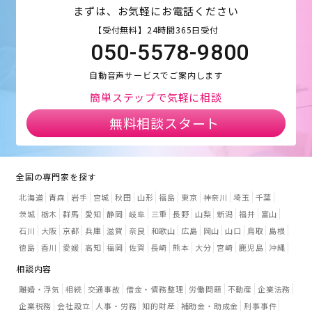
まずは、お気軽にお電話ください
【受付無料】24時間365日受付
050-5578-9800
自動音声サービスでご案内します
簡単ステップで気軽に相談
無料相談スタート
全国の専門家を探す
北海道
青森
岩手
宮城
秋田
山形
福島
東京
神奈川
埼玉
千葉
茨城
栃木
群馬
愛知
静岡
岐阜
三重
長野
山梨
新潟
福井
富山
石川
大阪
京都
兵庫
滋賀
奈良
和歌山
広島
岡山
山口
鳥取
島根
徳島
香川
愛媛
高知
福岡
佐賀
長崎
熊本
大分
宮崎
鹿児島
沖縄
相談内容
離婚・浮気
相続
交通事故
借金・債務整理
労働問題
不動産
企業法務
企業税務
会社設立
人事・労務
知的財産
補助金・助成金
刑事事件