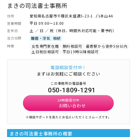
まきの司法書士事務所
愛知県名古屋市千種区末盛通5-23-1 J's本山4A
住所
平日 09:00～18:00
営業時間
土 ／ 日 ／ 祝（休日、時間外対応可能・要予約）
定休日
注力分野
離婚・浮気
相続
特徴
女性専門家在籍
無料相談可
最寄駅から徒歩5分以内
土日祝日相談可
平日19時以降相談可
電話相談受付中！
まずはお気軽にご相談ください
この事務所の電話番号
050-1809-1291
24時間受付中
お問い合わせ
※相談サポートを見たとお伝えいただくとスムーズです。
まきの司法書士事務所
の概要