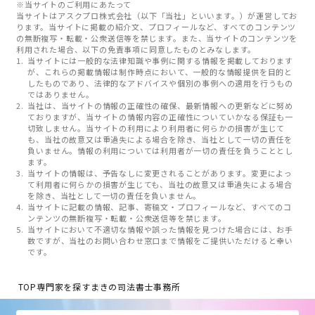
※当サイトのご利用にあたって
当サイトはアスクプロ株式会社（以下「当社」といいます。）が運営してお
ります。当サイトに掲載の紹介文、プロフィールなど、すべてのコンテンツ
の無断複写・転載・公衆送信等を禁じます。また、当サイトのコンテンツを
利用された場合、以下の免責事項に同意したものとみなします。
当サイトには一般的な法律知識や事例に関する情報を掲載しております
が、これらの掲載情報は制作時点において、一般的な情報提供を目的と
したものであり、法律的なアドバイスや個別の事例への適用を行うもの
ではありません。
当社は、当サイトの情報の正確性の確保、最新情報への更新などに努め
ておりますが、当サイトの情報内容の正確性についていかなる保証も一
切致しません。当サイトの利用により利用者に何らかの損害が生じて
も、当社の故意又は重過失による場合を除き、当社として一切の責任を
負いません。情報の利用については利用者が一切の責任を負うこととし
ます。
当サイトの情報は、予告なしに変更されることがあります。変更によっ
て利用者に何らかの損害が生じても、当社の故意又は重過失による場合
を除き、当社として一切の責任を負いません。
当サイトに記載の情報、記事、寄稿文・プロフィールなど、すべてのコ
ンテンツの無断複写・転載・公衆送信等を禁じます。
当サイトにおいて不適切な情報や誤った情報を見つけた場合には、お手
数ですが、当社のお問い合わせ窓口まで情報をご提供いただけると幸い
です。
TOP
専門家を探す
まきの司法書士事務所