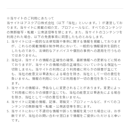
※当サイトのご利用にあたって
当サイトはアスクプロ株式会社（以下「当社」といいます。）が運営してお
ります。当サイトに掲載の紹介文、プロフィールなど、すべてのコンテンツ
の無断複写・転載・公衆送信等を禁じます。また、当サイトのコンテンツを
利用された場合、以下の免責事項に同意したものとみなします。
当サイトには一般的な法律知識や事例に関する情報を掲載しております
が、これらの掲載情報は制作時点において、一般的な情報提供を目的と
したものであり、法律的なアドバイスや個別の事例への適用を行うもの
ではありません。
当社は、当サイトの情報の正確性の確保、最新情報への更新などに努め
ておりますが、当サイトの情報内容の正確性についていかなる保証も一
切致しません。当サイトの利用により利用者に何らかの損害が生じて
も、当社の故意又は重過失による場合を除き、当社として一切の責任を
負いません。情報の利用については利用者が一切の責任を負うこととし
ます。
当サイトの情報は、予告なしに変更されることがあります。変更によっ
て利用者に何らかの損害が生じても、当社の故意又は重過失による場合
を除き、当社として一切の責任を負いません。
当サイトに記載の情報、記事、寄稿文・プロフィールなど、すべてのコ
ンテンツの無断複写・転載・公衆送信等を禁じます。
当サイトにおいて不適切な情報や誤った情報を見つけた場合には、お手
数ですが、当社のお問い合わせ窓口まで情報をご提供いただけると幸い
です。