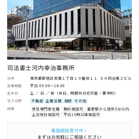
司法書士河内幸治事務所
東京都新宿区若葉１丁目１０番地１１ ＳＫ四谷第２ビル
住所
平日 09:00～18:00
営業時間
土 ／ 日 ／ 祝（休日、時間外対応可能・要予約）
定休日
注力分野
不動産
企業法務
相続
その他
特徴
男性専門家在籍
無料相談可
最寄駅から徒歩5分以内
土日祝日相談可
平日19時以降相談可
電話相談受付中！
まずはお気軽にご相談ください