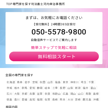
TOP
専門家を探す
司法書士河内幸治事務所
まずは、お気軽にお電話ください
【受付無料】24時間365日受付
050-5578-9800
自動音声サービスでご案内します
簡単ステップで気軽に相談
無料相談スタート
全国の専門家を探す
北海道
青森
岩手
宮城
秋田
山形
福島
東京
神奈川
埼玉
千葉
茨城
栃木
群馬
愛知
静岡
岐阜
三重
長野
山梨
新潟
福井
富山
石川
大阪
京都
兵庫
滋賀
奈良
和歌山
広島
岡山
山口
鳥取
島根
徳島
香川
愛媛
高知
福岡
佐賀
長崎
熊本
大分
宮崎
鹿児島
沖縄
相談内容