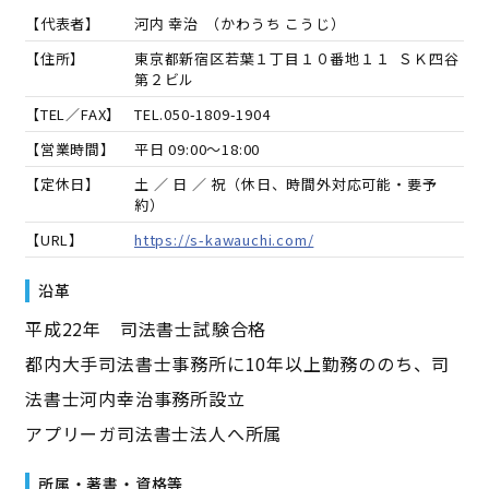
【代表者】
河内 幸治
（
かわうち こうじ
）
【住所】
東京都新宿区若葉１丁目１０番地１１ ＳＫ四谷
第２ビル
【TEL／FAX】
TEL.
050-1809-1904
【営業時間】
平日 09:00～18:00
【定休日】
土 ／ 日 ／ 祝（休日、時間外対応可能・要予
約）
【URL】
https://s-kawauchi.com/
沿革
平成22年 司法書士試験合格
都内大手司法書士事務所に10年以上勤務ののち、司
法書士河内幸治事務所設立
アプリーガ司法書士法人へ所属
所属・著書・資格等