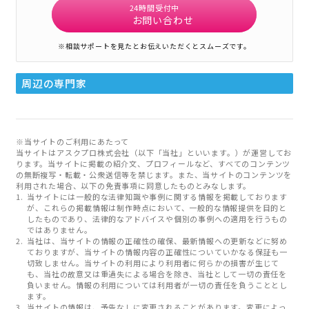
24時間受付中
お問い合わせ
※相談サポートを見たとお伝えいただくとスムーズです。
周辺の専門家
※当サイトのご利用にあたって
当サイトはアスクプロ株式会社（以下「当社」といいます。）が運営してお
ります。当サイトに掲載の紹介文、プロフィールなど、すべてのコンテンツ
の無断複写・転載・公衆送信等を禁じます。また、当サイトのコンテンツを
利用された場合、以下の免責事項に同意したものとみなします。
当サイトには一般的な法律知識や事例に関する情報を掲載しております
が、これらの掲載情報は制作時点において、一般的な情報提供を目的と
したものであり、法律的なアドバイスや個別の事例への適用を行うもの
ではありません。
当社は、当サイトの情報の正確性の確保、最新情報への更新などに努め
ておりますが、当サイトの情報内容の正確性についていかなる保証も一
切致しません。当サイトの利用により利用者に何らかの損害が生じて
も、当社の故意又は重過失による場合を除き、当社として一切の責任を
負いません。情報の利用については利用者が一切の責任を負うこととし
ます。
当サイトの情報は、予告なしに変更されることがあります。変更によっ