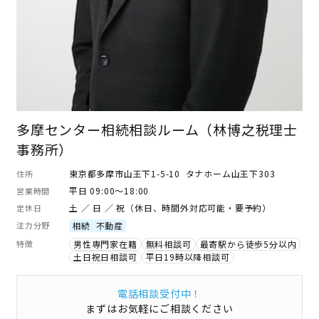
多摩センター相続相談ルーム（林博之税理士
事務所）
東京都多摩市山王下1-5-10 タナホーム山王下303
住所
平日 09:00～18:00
営業時間
土 ／ 日 ／ 祝（休日、時間外対応可能・要予約）
定休日
注力分野
相続
不動産
特徴
男性専門家在籍
無料相談可
最寄駅から徒歩5分以内
土日祝日相談可
平日19時以降相談可
電話相談受付中！
まずはお気軽にご相談ください