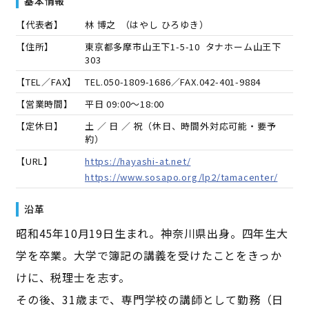
基本情報
【代表者】
林 博之
（
はやし ひろゆき
）
【住所】
東京都多摩市山王下1-5-10 タナホーム山王下
303
【TEL／FAX】
TEL.
050-1809-1686
／FAX.
042-401-9884
【営業時間】
平日 09:00～18:00
【定休日】
土 ／ 日 ／ 祝（休日、時間外対応可能・要予
約）
【URL】
https://hayashi-at.net/
https://www.sosapo.org/lp2/tamacenter/
沿革
昭和45年10月19日生まれ。神奈川県出身。四年生大
学を卒業。大学で簿記の講義を受けたことをきっか
けに、税理士を志す。
その後、31歳まで、専門学校の講師として勤務（日