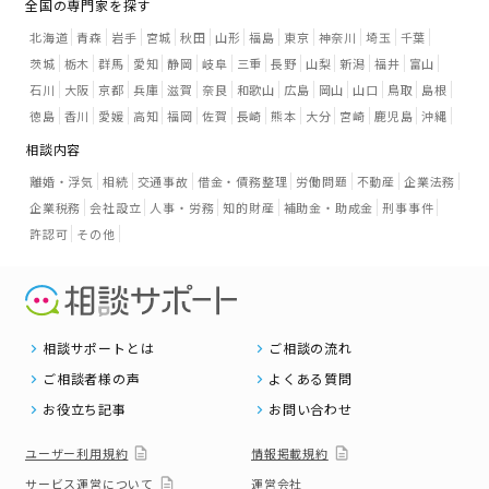
全国の専門家を探す
北海道
青森
岩手
宮城
秋田
山形
福島
東京
神奈川
埼玉
千葉
茨城
栃木
群馬
愛知
静岡
岐阜
三重
長野
山梨
新潟
福井
富山
石川
大阪
京都
兵庫
滋賀
奈良
和歌山
広島
岡山
山口
鳥取
島根
徳島
香川
愛媛
高知
福岡
佐賀
長崎
熊本
大分
宮崎
鹿児島
沖縄
相談内容
離婚・浮気
相続
交通事故
借金・債務整理
労働問題
不動産
企業法務
企業税務
会社設立
人事・労務
知的財産
補助金・助成金
刑事事件
許認可
その他
相談サポートとは
ご相談の流れ
ご相談者様の声
よくある質問
お役立ち記事
お問い合わせ
ユーザー利用規約
情報掲載規約
サービス運営について
運営会社