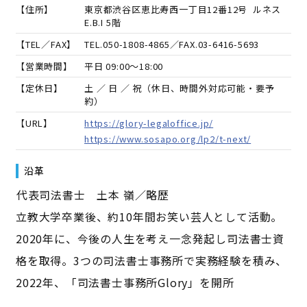
【住所】
東京都渋谷区恵比寿西一丁目12番12号 ルネス
E.B.I 5階
【TEL／FAX】
TEL.
050-1808-4865
／FAX.
03-6416-5693
【営業時間】
平日 09:00～18:00
【定休日】
土 ／ 日 ／ 祝（休日、時間外対応可能・要予
約）
【URL】
https://glory-legaloffice.jp/
https://www.sosapo.org/lp2/t-next/
沿革
――代表司法書士 土本 嶺／略歴――
立教大学卒業後、約10年間お笑い芸人として活動。
2020年に、今後の人生を考え一念発起し司法書士資
格を取得。3つの司法書士事務所で実務経験を積み、
2022年、「司法書士事務所Glory」を開所