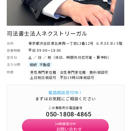
司法書士法人ネクストリーガル
東京都渋谷区恵比寿西一丁目12番12号 ルネスE.B.I 5階
住所
平日 09:00～18:00
営業時間
土 ／ 日 ／ 祝（休日、時間外対応可能・要予約）
定休日
注力分野
相続
不動産
特徴
男性専門家在籍
女性専門家在籍
無料相談可
土日祝日相談可
平日19時以降相談可
電話相談受付中！
まずはお気軽にご相談ください
この事務所の電話番号
050-1808-4865
24時間受付中
お問い合わせ