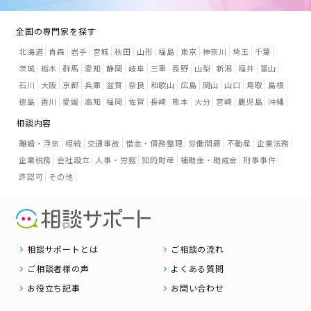
全国の専門家を探す
北海道
青森
岩手
宮城
秋田
山形
福島
東京
神奈川
埼玉
千葉
茨城
栃木
群馬
愛知
静岡
岐阜
三重
長野
山梨
新潟
福井
富山
石川
大阪
京都
兵庫
滋賀
奈良
和歌山
広島
岡山
山口
鳥取
島根
徳島
香川
愛媛
高知
福岡
佐賀
長崎
熊本
大分
宮崎
鹿児島
沖縄
相談内容
離婚・浮気
相続
交通事故
借金・債務整理
労働問題
不動産
企業法務
企業税務
会社設立
人事・労務
知的財産
補助金・助成金
刑事事件
許認可
その他
相談サポートとは
ご相談の流れ
ご相談者様の声
よくある質問
お役立ち記事
お問い合わせ