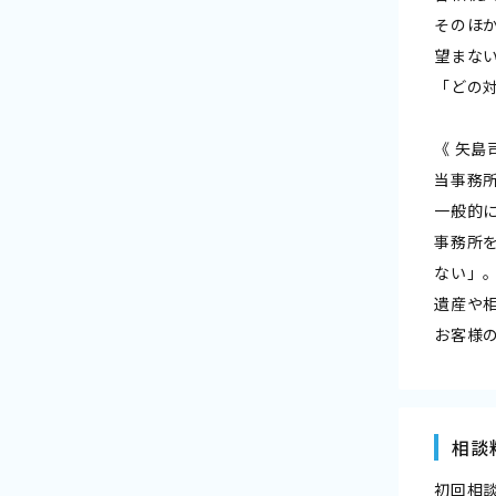
そのほ
望まな
「どの
《 矢島
当事務
一般的
事務所
ない」
遺産や
お客様
相談
初回相