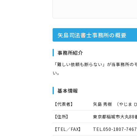
矢島司法書士事務所
の概要
事務所紹介
「難しい依頼も断らない」が当事務所の
い。
基本情報
【代表者】
矢島 秀樹
（
やじま 
【住所】
東京都稲城市大丸88番
【TEL／FAX】
TEL.
050-1807-7467