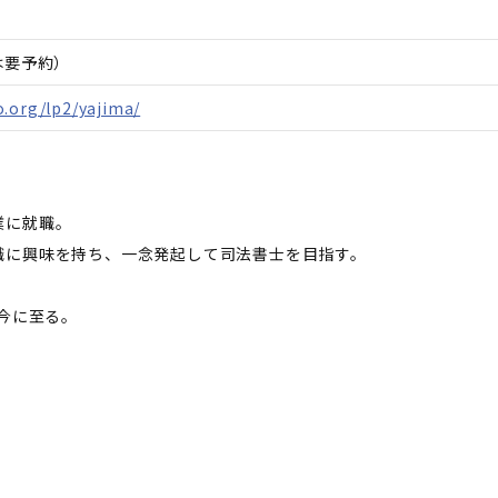
は要予約）
.org/lp2/yajima/
業に就職。
職に興味を持ち、一念発起して司法書士を目指す。
、今に至る。