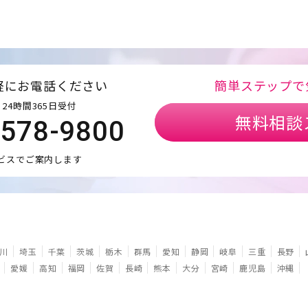
軽にお電話ください
簡単ステップで
24時間365日受付
無料相談
5578-9800
ビスでご案内します
川
埼玉
千葉
茨城
栃木
群馬
愛知
静岡
岐阜
三重
長野
愛媛
高知
福岡
佐賀
長崎
熊本
大分
宮崎
鹿児島
沖縄