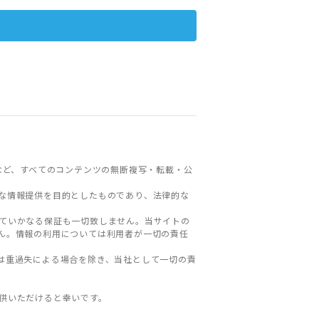
など、すべてのコンテンツの無断複写・転載・公
な情報提供を目的としたものであり、法律的な
ていかなる保証も一切致しません。当サイトの
ん。情報の利用については利用者が一切の責任
は重過失による場合を除き、当社として一切の責
。
供いただけると幸いです。