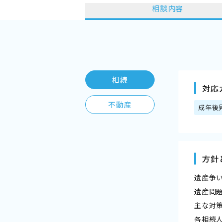
相談内容
相続
対応
不動産
成年後
方針
遺産争
遺産問
主な対
各相続