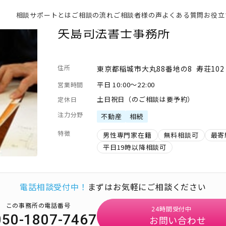
相談サポートとは
ご相談の流れ
ご相談者様の声
よくある質問
お役立
矢島司法書士事務所
住所
東京都稲城市大丸88番地の8 寿荘102
平日 10:00～22:00
営業時間
土日祝日（のご相談は要予約）
定休日
注力分野
不動産
相続
特徴
男性専門家在籍
無料相談可
最寄
平日19時以降相談可
電話相談受付中！
まずはお気軽にご相談ください
この事務所の電話番号
24時間受付中
050-1807-7467
お問い合わせ