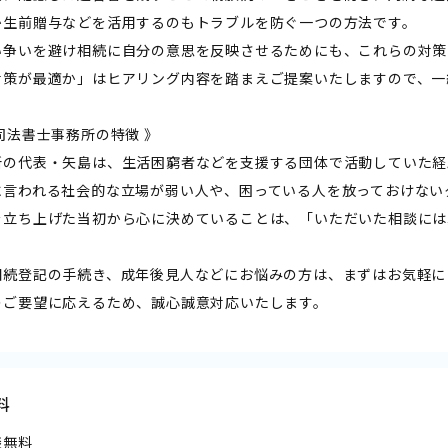
か生前贈与などを活用するのもトラブルを防ぐ一つの方法です。
い争いを避け相続に自分の意思を反映させるためにも、これらの対策
対策が最適か」はヒアリング内容を踏まえご提案いたしますので、一
司法書士事務所の特徴 》
所の代表・矢島は、生活困窮者などを支援する団体で活動していた経
に言われる社会的な立場が弱い人や、困っている人を放っておけない
を立ち上げた当初から心に決めていることは、「いただいた相談には
。
相続登記の手続き、成年後見人などにお悩みの方は、まずはお気軽に
のご要望に応えるため、誠心誠意対応いたします。
料
談無料