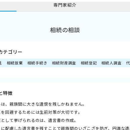
専門家紹介
相続の相談
カテゴリー
見
相続放棄
相続手続き
相続財産調査
相続登記
相続人調査
と特徴
いは、親族間に大きな遺恨を残しかねません。
題を回避するためには生前対策が大切です。
策として挙げられるのは、遺言書の作成。
人に配慮した遺言書を残すことで親族間のいざこざを防ぎ、円満な遺