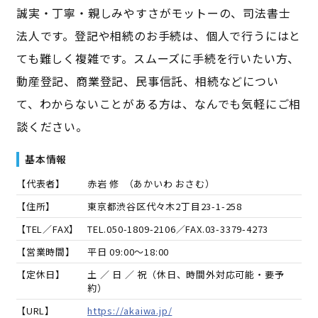
誠実・丁寧・親しみやすさがモットーの、司法書士
法人です。登記や相続のお手続は、個人で行うにはと
ても難しく複雑です。スムーズに手続を行いたい方、
動産登記、商業登記、民事信託、相続などについ
て、わからないことがある方は、なんでも気軽にご相
談ください。
基本情報
【代表者】
赤岩 修
（
あかいわ おさむ
）
【住所】
東京都渋谷区代々木2丁目23-1-258
【TEL／FAX】
TEL.
050-1809-2106
／FAX.
03-3379-4273
【営業時間】
平日 09:00～18:00
【定休日】
土 ／ 日 ／ 祝（休日、時間外対応可能・要予
約）
【URL】
https://akaiwa.jp/