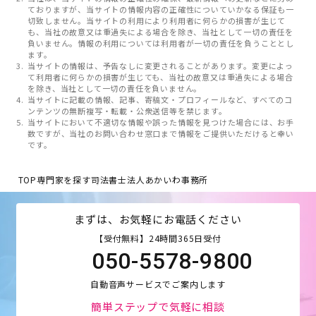
ておりますが、当サイトの情報内容の正確性についていかなる保証も一
切致しません。当サイトの利用により利用者に何らかの損害が生じて
も、当社の故意又は重過失による場合を除き、当社として一切の責任を
負いません。情報の利用については利用者が一切の責任を負うこととし
ます。
当サイトの情報は、予告なしに変更されることがあります。変更によっ
て利用者に何らかの損害が生じても、当社の故意又は重過失による場合
を除き、当社として一切の責任を負いません。
当サイトに記載の情報、記事、寄稿文・プロフィールなど、すべてのコ
ンテンツの無断複写・転載・公衆送信等を禁じます。
当サイトにおいて不適切な情報や誤った情報を見つけた場合には、お手
数ですが、当社のお問い合わせ窓口まで情報をご提供いただけると幸い
です。
TOP
専門家を探す
司法書士法人あかいわ事務所
まずは、お気軽にお電話ください
【受付無料】24時間365日受付
050-5578-9800
自動音声サービスでご案内します
簡単ステップで気軽に相談