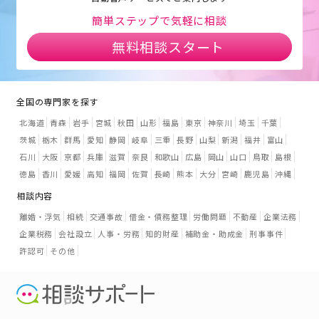
簡単ステップで気軽に相談
無料相談スタート
全国の専門家を探す
北海道
青森
岩手
宮城
秋田
山形
福島
東京
神奈川
埼玉
千葉
茨城
栃木
群馬
愛知
静岡
岐阜
三重
長野
山梨
新潟
福井
富山
石川
大阪
京都
兵庫
滋賀
奈良
和歌山
広島
岡山
山口
鳥取
島根
徳島
香川
愛媛
高知
福岡
佐賀
長崎
熊本
大分
宮崎
鹿児島
沖縄
相談内容
離婚・浮気
相続
交通事故
借金・債務整理
労働問題
不動産
企業法務
企業税務
会社設立
人事・労務
知的財産
補助金・助成金
刑事事件
許認可
その他