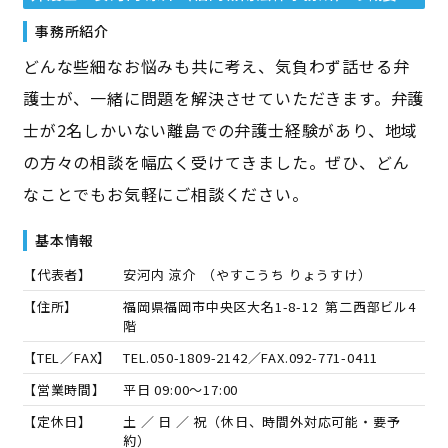
事務所紹介
どんな些細なお悩みも共に考え、気負わず話せる弁
護士が、一緒に問題を解決させていただきます。弁護
士が2名しかいない離島での弁護士経験があり、地域
の方々の相談を幅広く受けてきました。ぜひ、どん
なことでもお気軽にご相談ください。
基本情報
【代表者】
安河内 涼介
（
やすこうち りょうすけ
）
【住所】
福岡県福岡市中央区大名1-8-12 第二西部ビル4
階
【TEL／FAX】
TEL.
050-1809-2142
／FAX.
092-771-0411
【営業時間】
平日 09:00～17:00
【定休日】
土 ／ 日 ／ 祝（休日、時間外対応可能・要予
約）