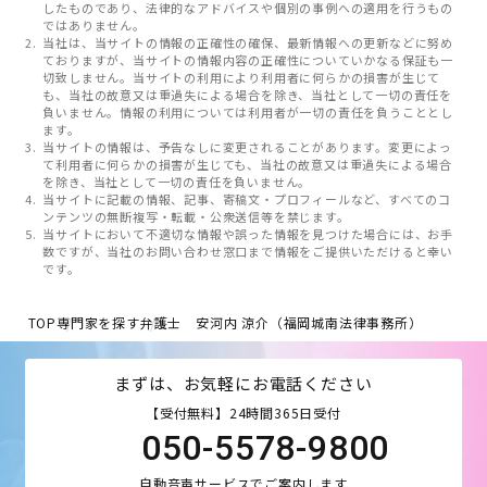
したものであり、法律的なアドバイスや個別の事例への適用を行うもの
ではありません。
当社は、当サイトの情報の正確性の確保、最新情報への更新などに努め
ておりますが、当サイトの情報内容の正確性についていかなる保証も一
切致しません。当サイトの利用により利用者に何らかの損害が生じて
も、当社の故意又は重過失による場合を除き、当社として一切の責任を
負いません。情報の利用については利用者が一切の責任を負うこととし
ます。
当サイトの情報は、予告なしに変更されることがあります。変更によっ
て利用者に何らかの損害が生じても、当社の故意又は重過失による場合
を除き、当社として一切の責任を負いません。
当サイトに記載の情報、記事、寄稿文・プロフィールなど、すべてのコ
ンテンツの無断複写・転載・公衆送信等を禁じます。
当サイトにおいて不適切な情報や誤った情報を見つけた場合には、お手
数ですが、当社のお問い合わせ窓口まで情報をご提供いただけると幸い
です。
TOP
専門家を探す
弁護士 安河内 涼介（福岡城南法律事務所）
まずは、お気軽にお電話ください
【受付無料】24時間365日受付
050-5578-9800
自動音声サービスでご案内します