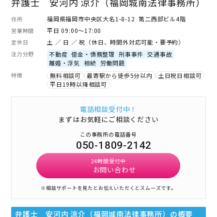
弁護士 安河内 涼介（福岡城南法律事務所）
福岡県福岡市中央区大名1-8-12 第二西部ビル4階
住所
平日 09:00～17:00
営業時間
土 ／ 日 ／ 祝（休日、時間外対応可能・要予約）
定休日
注力分野
不動産
借金・債務整理
刑事事件
交通事故
離婚・浮気
相続
労働問題
特徴
無料相談可
最寄駅から徒歩5分以内
土日祝日相談可
平日19時以降相談可
電話相談受付中！
まずはお気軽にご相談ください
この事務所の電話番号
050-1809-2142
24時間受付中
お問い合わせ
※相談サポートを見たとお伝えいただくとスムーズです。
弁護士 安河内 涼介（福岡城南法律事務所）
の概要