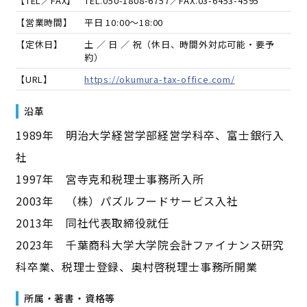
【TEL／FAX】
TEL.
050-1808-6757
／FAX.
03-6453-4595
【営業時間】
平日 10:00～18:00
【定休日】
土 ／ 日 ／ 祝（休日、時間外対応可能・要予
約）
【URL】
https://okumura-tax-office.com/
沿革
1989年 明治大学経営学部経営学科卒、富士銀行入
社
1997年 宮寺克和税理士事務所入所
2003年 （株）パズルフードサービス入社
2013年 同社代表取締役就任
2023年 千葉商科大学大学院会計ファイナンス研究
科卒業、税理士登録、奥村啓税理士事務所開業
所属・著書・資格等