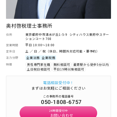
奥村啓税理士事務所
東京都府中市清水が丘1-5-9 シティハウス東府中ステー
住所
ションコート708
平日 10:00～18:00
営業時間
土 ／ 日 ／ 祝（休日、時間外対応可能・要予約）
定休日
注力分野
企業法務
企業税務
特徴
男性専門家在籍
無料相談可
最寄駅から徒歩5分以内
土日祝日相談可
平日19時以降相談可
電話相談受付中！
まずはお気軽にご相談ください
この事務所の電話番号
050-1808-6757
24時間受付中
お問い合わせ