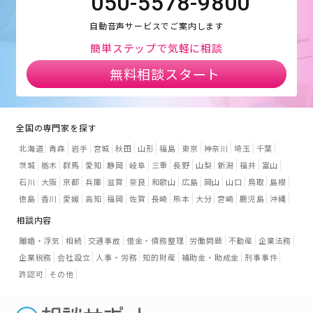
050-5578-9800
自動音声サービスでご案内します
簡単ステップで気軽に相談
無料相談スタート
全国の専門家を探す
北海道
青森
岩手
宮城
秋田
山形
福島
東京
神奈川
埼玉
千葉
茨城
栃木
群馬
愛知
静岡
岐阜
三重
長野
山梨
新潟
福井
富山
石川
大阪
京都
兵庫
滋賀
奈良
和歌山
広島
岡山
山口
鳥取
島根
徳島
香川
愛媛
高知
福岡
佐賀
長崎
熊本
大分
宮崎
鹿児島
沖縄
相談内容
離婚・浮気
相続
交通事故
借金・債務整理
労働問題
不動産
企業法務
企業税務
会社設立
人事・労務
知的財産
補助金・助成金
刑事事件
許認可
その他