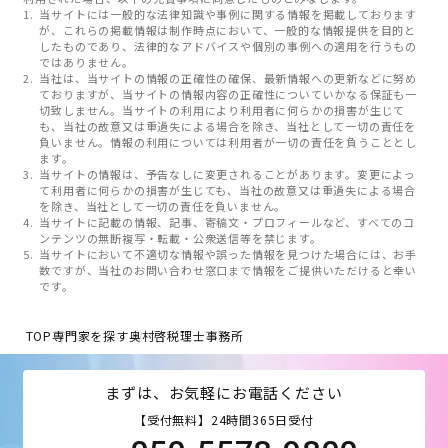
当サイトには一般的な法律知識や事例に関する情報を掲載しております
が、これらの掲載情報は制作時点において、一般的な情報提供を目的と
したものであり、法律的なアドバイスや個別の事例への適用を行うもの
ではありません。
当社は、当サイトの情報の正確性の確保、最新情報への更新などに努め
ておりますが、当サイトの情報内容の正確性についていかなる保証も一
切致しません。当サイトの利用により利用者に何らかの損害が生じて
も、当社の故意又は重過失による場合を除き、当社として一切の責任を
負いません。情報の利用については利用者が一切の責任を負うこととし
ます。
当サイトの情報は、予告なしに変更されることがあります。変更によっ
て利用者に何らかの損害が生じても、当社の故意又は重過失による場合
を除き、当社として一切の責任を負いません。
当サイトに記載の情報、記事、寄稿文・プロフィールなど、すべてのコ
ンテンツの無断複写・転載・公衆送信等を禁じます。
当サイトにおいて不適切な情報や誤った情報を見つけた場合には、お手
数ですが、当社のお問い合わせ窓口まで情報をご提供いただけると幸い
です。
TOP
専門家を探す
奥村啓税理士事務所
まずは、お気軽にお電話ください
【受付無料】24時間365日受付