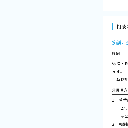
相談
痴漢、
詳細
逮捕・
ます。
※薬物
費用目安
1 着手
27万5
※公判
2 報酬