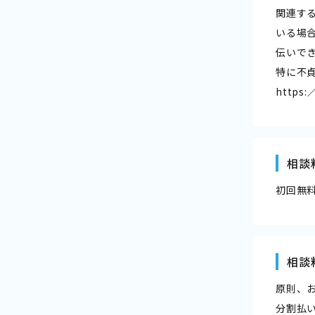
関連す
いる場
伝いで
特に不
https:
相談
初回無
相談
原則、
分割払