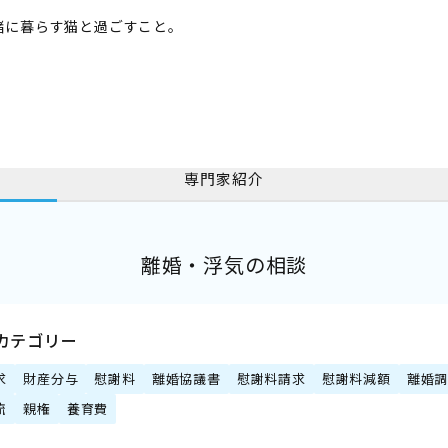
緒に暮らす猫と過ごすこと。
専門家紹介
離婚・浮気の相談
カテゴリー
求
財産分与
慰謝料
離婚協議書
慰謝料請求
慰謝料減額
離婚
流
親権
養育費