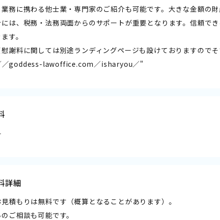
る業務に携わる他士業・専門家のご紹介も可能です。大きな金額の財
合には、税務・法務両面からのサポートが重要となります。信頼でき
きます。
貞慰謝料に関しては別途ランディングページも設けておりますのでそ
／／goddess-lawoffice.com／isharyou／
"
料
料
料詳細
お見積もりは無料です（概算となることがあります）。
いのご相談も可能です。