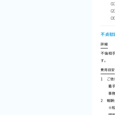
（1）
（2）
（3）
不貞慰
詳細
不倫相
す。
費用目安
1 ご依
着手
事務手
2 報酬
※和解
固定2