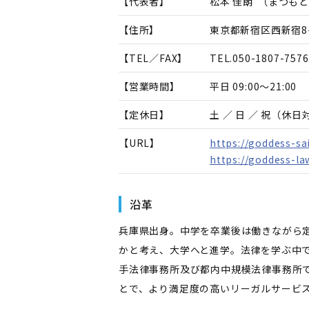
【代表者】
松本 佳朗
（
まつもと
【住所】
東京都新宿区西新宿8-5
【TEL／FAX】
TEL.
050-1807-7576
【営業時間】
平日 09:00～21:00
【定休日】
土 ／ 日 ／ 祝（休
【URL】
https://goddess-sa
https://goddess-la
沿革
兵庫県出身。中学を卒業後は働きながら
かと考え、大学へと進学。法律を学ぶ中で
手法律事務所及び都内中規模法律事務所
とで、より満足度の高いリーガルサービ