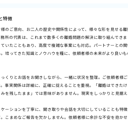
と特徴
者様のご意向、お二人の歴史や関係性によって、様々な形を見せる離
事務所の代表は、これまで数多くの離婚問題の解決に取り組んできま
していたこともあり、高度で複雑な事案にも対応。パートナーとの関
い。培ってきた知識とノウハウを糧に、依頼者様の未来がより良いも
じっくりとお話をお聞きしながら、一緒に状況を整理。ご依頼者様ご
す。事実関係は詳細に、正確に捉えることを重視。「離婚はできたけ
しみを残したまま」では意味がありません。現実をしっかりと見据え
ニケーションを丁寧に、聞き取りや会話を大切にしていることも特徴
有。こまめなご報告を欠かしません。依頼者様に余計な不安を抱かせ