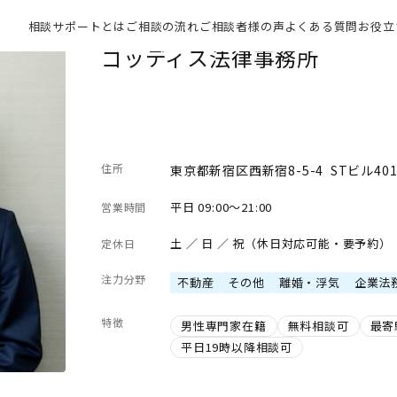
相談サポートとは
ご相談の流れ
ご相談者様の声
よくある質問
お役立
ゴッディス法律事務所
住所
東京都新宿区西新宿8-5-4 STビル40
平日 09:00～21:00
営業時間
土 ／ 日 ／ 祝（休日対応可能・要予約）
定休日
注力分野
不動産
その他
離婚・浮気
企業法
特徴
男性専門家在籍
無料相談可
最寄
平日19時以降相談可