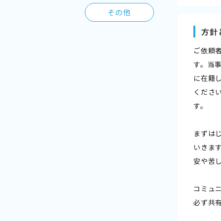
その他
方針
ご依頼
す。当
に在籍
くださ
す。
まずは
いきま
安や苦
コミュ
必ず共