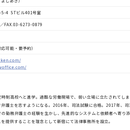
 よしあき
）
-4 STビル401号室
／FAX.
03-6273-0879
日対応可能・要予約）
iken.com/
woffice.com/
定時制高校へと進学。過酷な労働現場で、弱い立場に立たされてしま
弁護士を志すようになる。2016年、司法試験に合格。2017年、
での勤務弁護士の経験を生かし、先進的なシステムと依頼者へ寄り
スを提供することを理念として新宿にて法律事務所を設立。