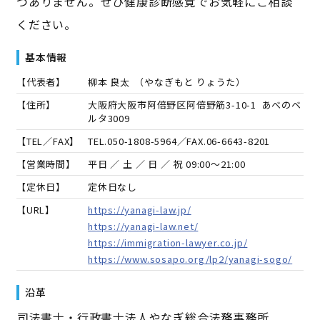
つありません。ぜひ健康診断感覚でお気軽にご相談
ください。
基本情報
【代表者】
柳本 良太
（
やなぎもと りょうた
）
【住所】
大阪府大阪市阿倍野区阿倍野筋3-10-1 あべのベ
ルタ3009
【TEL／FAX】
TEL.
050-1808-5964
／FAX.
06-6643-8201
【営業時間】
平日 ／ 土 ／ 日 ／ 祝 09:00～21:00
【定休日】
定休日なし
【URL】
https://yanagi-law.jp/
https://yanagi-law.net/
https://immigration-lawyer.co.jp/
https://www.sosapo.org/lp2/yanagi-sogo/
沿革
――司法書士・行政書士法人やなぎ総合法務事務所――