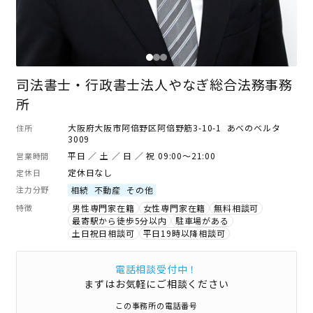
司法書士・行政書士法人やなぎ総合法務事務
所
大阪府大阪市阿倍野区阿倍野筋3-10-1 あべのベルタ
住所
3009
平日 ／ 土 ／ 日 ／ 祝 09:00～21:00
営業時間
定休日なし
定休日
注力分野
相続
不動産
その他
特徴
男性専門家在籍
女性専門家在籍
無料相談可
最寄駅から徒歩5分以内
駐車場がある
土日祝日相談可
平日19時以降相談可
電話相談受付中！
まずはお気軽にご相談ください
この事務所の電話番号