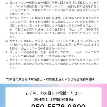
当サイトには一般的な法律知識や事例に関する情報を掲載しております
が、これらの掲載情報は制作時点において、一般的な情報提供を目的と
したものであり、法律的なアドバイスや個別の事例への適用を行うもの
ではありません。
当社は、当サイトの情報の正確性の確保、最新情報への更新などに努め
ておりますが、当サイトの情報内容の正確性についていかなる保証も一
切致しません。当サイトの利用により利用者に何らかの損害が生じて
も、当社の故意又は重過失による場合を除き、当社として一切の責任を
負いません。情報の利用については利用者が一切の責任を負うこととし
ます。
当サイトの情報は、予告なしに変更されることがあります。変更によっ
て利用者に何らかの損害が生じても、当社の故意又は重過失による場合
を除き、当社として一切の責任を負いません。
当サイトに記載の情報、記事、寄稿文・プロフィールなど、すべてのコ
ンテンツの無断複写・転載・公衆送信等を禁じます。
当サイトにおいて不適切な情報や誤った情報を見つけた場合には、お手
数ですが、当社のお問い合わせ窓口まで情報をご提供いただけると幸い
です。
TOP
専門家を探す
司法書士・行政書士法人やなぎ総合法務事務所
まずは、お気軽にお電話ください
【受付無料】24時間365日受付
050-5578-9800