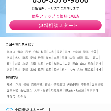
自動音声サービスでご案内します
簡単ステップで気軽に相談
無料相談スタート
全国の専門家を探す
北海道
青森
岩手
宮城
秋田
山形
福島
東京
神奈川
埼玉
千葉
茨城
栃木
群馬
愛知
静岡
岐阜
三重
長野
山梨
新潟
福井
富山
石川
大阪
京都
兵庫
滋賀
奈良
和歌山
広島
岡山
山口
鳥取
島根
徳島
香川
愛媛
高知
福岡
佐賀
長崎
熊本
大分
宮崎
鹿児島
沖縄
相談内容
離婚・浮気
相続
交通事故
借金・債務整理
労働問題
不動産
企業法務
企業税務
会社設立
人事・労務
知的財産
補助金・助成金
刑事事件
許認可
その他