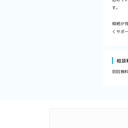
す。
相続が
くサポ
相談
初回無