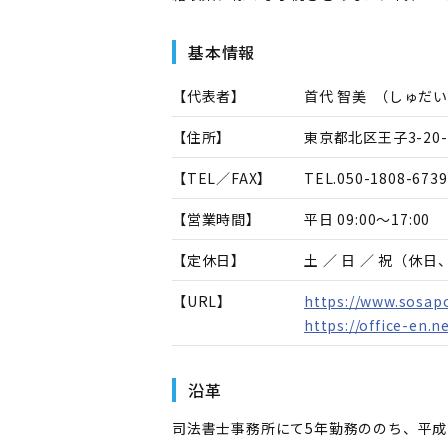
基本情報
【代表者】
首代 智美
（
しゅだい
【住所】
東京都北区王子3-20-
【TEL／FAX】
TEL.
050-1808-6739
【営業時間】
平日 09:00～17:00
【定休日】
土 ／ 日 ／ 祝（休
【URL】
https://www.sosapo
https://office-en.n
沿革
司法書士事務所にて5年勤務ののち、平成