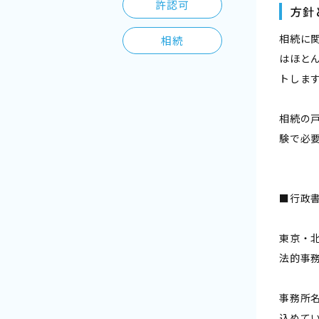
許認可
方針
相続に
相続
はほと
トしま
相続の
験で必
■行政
東京・
法的事
事務所
込めて