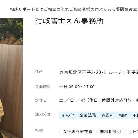
相談サポートとは
ご相談の流れ
ご相談者様の声
よくある質問
お役立
行政書士えん事務所
住所
東京都北区王子3-20-1 ルーチェ王子3
平日 09:00～17:00
営業時間
土 ／ 日 ／ 祝（休日、時間外対応可能
定休日
注力分野
その他
企業法務
許認可
相続
不
特徴
女性専門家在籍
無料相談可
土日