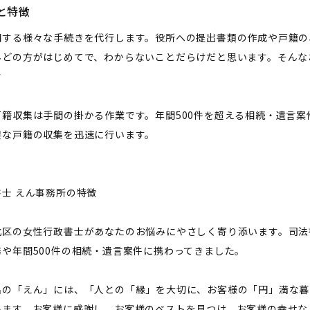
と特徴
関する様々な手続きを代行します。役所への提出書類の作成や戸籍の
んどの方がはじめてで、わからないことだらけだと思います。そんな
す
戸籍収集は手間の掛かる作業です。年間500件を超える相続・遺言
要な戸籍の収集を迅速に行います。
書士 えん事務所の特徴
北区の女性行政書士があなたのお悩みにやさしく寄り添います。司法
務や年間500件の相続・遺言案件に携わってきました。
名の「えん」には、「人との「縁」を大切に、お客様の「円」満な暮
います。お客様に感謝し、お客様のベストを見つけ、お客様の幸せな