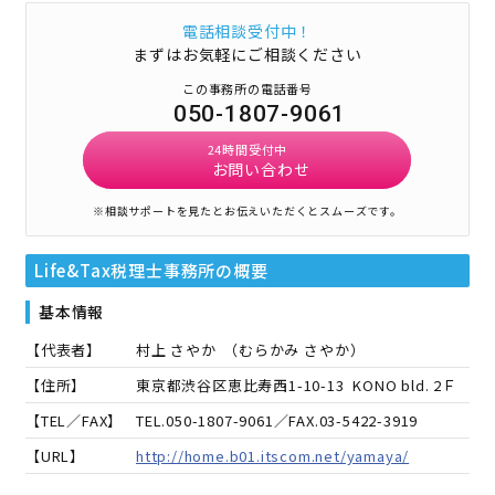
電話相談受付中！
まずはお気軽にご相談ください
この事務所の電話番号
050-1807-9061
24時間受付中
お問い合わせ
※相談サポートを見たとお伝えいただくとスムーズです。
Life&Tax税理士事務所
の概要
基本情報
【代表者】
村上 さやか
（
むらかみ さやか
）
【住所】
東京都渋谷区恵比寿西1-10-13 KONO bld. 2Ｆ
【TEL／FAX】
TEL.
050-1807-9061
／FAX.
03-5422-3919
【URL】
http://home.b01.itscom.net/yamaya/