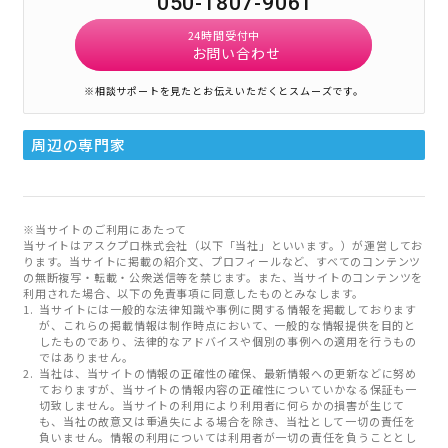
050-1807-9061
24時間受付中
お問い合わせ
※相談サポートを見たとお伝えいただくとスムーズです。
周辺の専門家
※当サイトのご利用にあたって
当サイトはアスクプロ株式会社（以下「当社」といいます。）が運営してお
ります。当サイトに掲載の紹介文、プロフィールなど、すべてのコンテンツ
の無断複写・転載・公衆送信等を禁じます。また、当サイトのコンテンツを
利用された場合、以下の免責事項に同意したものとみなします。
当サイトには一般的な法律知識や事例に関する情報を掲載しております
が、これらの掲載情報は制作時点において、一般的な情報提供を目的と
したものであり、法律的なアドバイスや個別の事例への適用を行うもの
ではありません。
当社は、当サイトの情報の正確性の確保、最新情報への更新などに努め
ておりますが、当サイトの情報内容の正確性についていかなる保証も一
切致しません。当サイトの利用により利用者に何らかの損害が生じて
も、当社の故意又は重過失による場合を除き、当社として一切の責任を
負いません。情報の利用については利用者が一切の責任を負うこととし