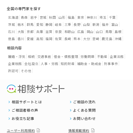
全国の専門家を探す
北海道
青森
岩手
宮城
秋田
山形
福島
東京
神奈川
埼玉
千葉
茨城
栃木
群馬
愛知
静岡
岐阜
三重
長野
山梨
新潟
福井
富山
石川
大阪
京都
兵庫
滋賀
奈良
和歌山
広島
岡山
山口
鳥取
島根
徳島
香川
愛媛
高知
福岡
佐賀
長崎
熊本
大分
宮崎
鹿児島
沖縄
相談内容
離婚・浮気
相続
交通事故
借金・債務整理
労働問題
不動産
企業法務
企業税務
会社設立
人事・労務
知的財産
補助金・助成金
刑事事件
許認可
その他
相談サポートとは
ご相談の流れ
ご相談者様の声
よくある質問
お役立ち記事
お問い合わせ
ユーザー利用規約
情報掲載規約