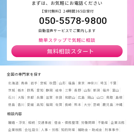
まずは、お気軽にお電話ください
【受付無料】24時間365日受付
050-5578-9800
自動音声サービスでご案内します
簡単ステップで気軽に相談
無料相談スタート
全国の専門家を探す
北海道
青森
岩手
宮城
秋田
山形
福島
東京
神奈川
埼玉
千葉
茨城
栃木
群馬
愛知
静岡
岐阜
三重
長野
山梨
新潟
福井
富山
石川
大阪
京都
兵庫
滋賀
奈良
和歌山
広島
岡山
山口
鳥取
島根
徳島
香川
愛媛
高知
福岡
佐賀
長崎
熊本
大分
宮崎
鹿児島
沖縄
相談内容
離婚・浮気
相続
交通事故
借金・債務整理
労働問題
不動産
企業法務
企業税務
会社設立
人事・労務
知的財産
補助金・助成金
刑事事件