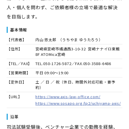
人・個人を問わず、ご依頼者様の立場で最適な解決
を目指します。
基本情報
【代表者】
内山 悠太郎
（
うちやま ゆうたろう
）
【住所】
宮崎県宮崎市橘通西3-10-32 宮崎ナナイロ東館
8F ATOMica宮崎
【TEL／FAX】
TEL.
050-1726-5872
／FAX.
050-3588-6486
【営業時間】
平日 09:00～19:00
【定休日】
土 ／ 日 ／ 祝（休日、時間外対応可能・要予
約）
【URL】
https://www.axis-law-office.com/
https://www.sosapo.org/lp2/uchiyama-axis/
沿革
司法試験受験後、ベンチャー企業での勤務を経験、