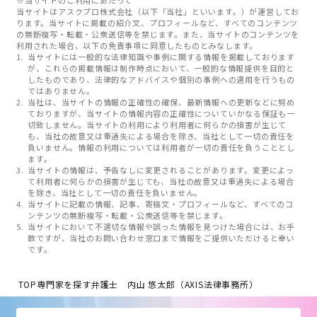
※当サイトのご利用にあたって
当サイトはアスクプロ株式会社（以下「当社」といいます。）が運営してお
ります。当サイトに掲載の紹介文、プロフィールなど、すべてのコンテンツ
の無断複写・転載・公衆送信等を禁じます。また、当サイトのコンテンツを
利用された場合、以下の免責事項に同意したものとみなします。
当サイトには一般的な法律知識や事例に関する情報を掲載しております
が、これらの掲載情報は制作時点において、一般的な情報提供を目的と
したものであり、法律的なアドバイスや個別の事例への適用を行うもの
ではありません。
当社は、当サイトの情報の正確性の確保、最新情報への更新などに努め
ておりますが、当サイトの情報内容の正確性についていかなる保証も一
切致しません。当サイトの利用により利用者に何らかの損害が生じて
も、当社の故意又は重過失による場合を除き、当社として一切の責任を
負いません。情報の利用については利用者が一切の責任を負うこととし
ます。
当サイトの情報は、予告なしに変更されることがあります。変更によっ
て利用者に何らかの損害が生じても、当社の故意又は重過失による場合
を除き、当社として一切の責任を負いません。
当サイトに記載の情報、記事、寄稿文・プロフィールなど、すべてのコ
ンテンツの無断複写・転載・公衆送信等を禁じます。
当サイトにおいて不適切な情報や誤った情報を見つけた場合には、お手
数ですが、当社のお問い合わせ窓口まで情報をご提供いただけると幸い
です。
TOP
専門家を探す
弁護士 内山 悠太郎（AXIS法律事務所）