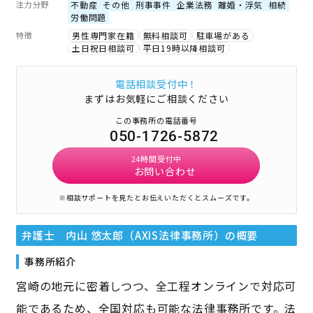
注力分野
不動産
その他
刑事事件
企業法務
離婚・浮気
相続
労働問題
特徴
男性専門家在籍
無料相談可
駐車場がある
土日祝日相談可
平日19時以降相談可
電話相談受付中！
まずはお気軽にご相談ください
この事務所の電話番号
050-1726-5872
24時間受付中
お問い合わせ
※相談サポートを見たとお伝えいただくとスムーズです。
弁護士 内山 悠太郎（AXIS法律事務所）
の概要
事務所紹介
宮崎の地元に密着しつつ、全工程オンラインで対応可
能であるため、全国対応も可能な法律事務所です。法