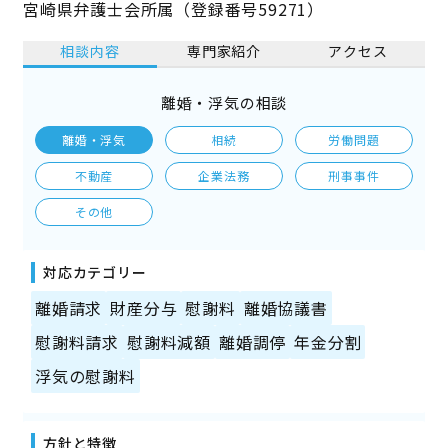
宮崎県弁護士会所属（登録番号59271）
相談内容
専門家紹介
アクセス
離婚・浮気の相談
離婚・浮気
相続
労働問題
不動産
企業法務
刑事事件
その他
対応カテゴリー
離婚請求
財産分与
慰謝料
離婚協議書
慰謝料請求
慰謝料減額
離婚調停
年金分割
浮気の慰謝料
方針と特徴