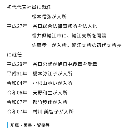
初代代表社員に就任
松本信弘が入所
平成27年 谷口総合法律事務所を法人化
福井県鯖江市に、鯖江支所を開設
佐藤孝一が入所。鯖江支所の初代支所長
に就任
平成28年 谷口忠武が旭日中綬章を受章
平成31年 橋本弥江子が入所
令和04年 小根山ゆいが入所
令和06年 天野和生が入所
令和07年 都竹歩佳が入所
令和07年 村川 美智子が入所
所属・著書・資格等