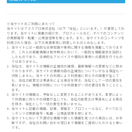
※当サイトのご利用にあたって
当サイトはアスクプロ株式会社（以下「当社」といいます。）が運営してお
ります。当サイトに掲載の紹介文、プロフィールなど、すべてのコンテンツ
の無断複写・転載・公衆送信等を禁じます。また、当サイトのコンテンツを
利用された場合、以下の免責事項に同意したものとみなします。
当サイトには一般的な法律知識や事例に関する情報を掲載しております
が、これらの掲載情報は制作時点において、一般的な情報提供を目的と
したものであり、法律的なアドバイスや個別の事例への適用を行うもの
ではありません。
当社は、当サイトの情報の正確性の確保、最新情報への更新などに努め
ておりますが、当サイトの情報内容の正確性についていかなる保証も一
切致しません。当サイトの利用により利用者に何らかの損害が生じて
も、当社の故意又は重過失による場合を除き、当社として一切の責任を
負いません。情報の利用については利用者が一切の責任を負うこととし
ます。
当サイトの情報は、予告なしに変更されることがあります。変更によっ
て利用者に何らかの損害が生じても、当社の故意又は重過失による場合
を除き、当社として一切の責任を負いません。
当サイトに記載の情報、記事、寄稿文・プロフィールなど、すべてのコ
ンテンツの無断複写・転載・公衆送信等を禁じます。
当サイトにおいて不適切な情報や誤った情報を見つけた場合には、お手
数ですが、当社のお問い合わせ窓口まで情報をご提供いただけると幸い
です。