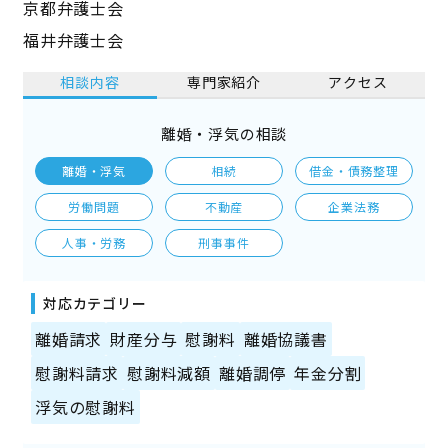
京都弁護士会
福井弁護士会
相談内容
専門家紹介
アクセス
離婚・浮気の相談
離婚・浮気
相続
借金・債務整理
労働問題
不動産
企業法務
人事・労務
刑事事件
対応カテゴリー
離婚請求
財産分与
慰謝料
離婚協議書
慰謝料請求
慰謝料減額
離婚調停
年金分割
浮気の慰謝料