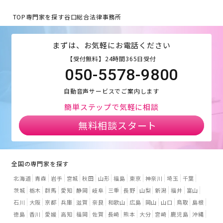
TOP
専門家を探す
谷口総合法律事務所
まずは、お気軽にお電話ください
【受付無料】24時間365日受付
050-5578-9800
自動音声サービスでご案内します
簡単ステップで気軽に相談
無料相談スタート
全国の専門家を探す
北海道
青森
岩手
宮城
秋田
山形
福島
東京
神奈川
埼玉
千葉
茨城
栃木
群馬
愛知
静岡
岐阜
三重
長野
山梨
新潟
福井
富山
石川
大阪
京都
兵庫
滋賀
奈良
和歌山
広島
岡山
山口
鳥取
島根
徳島
香川
愛媛
高知
福岡
佐賀
長崎
熊本
大分
宮崎
鹿児島
沖縄