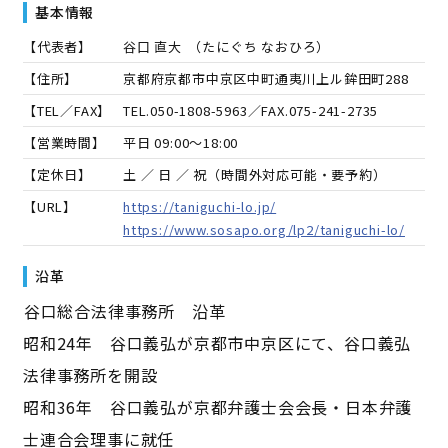
基本情報
【代表者】
谷口 直大
（
たにぐち なおひろ
）
【住所】
京都府京都市中京区中町通夷川上ル鉾田町288
【TEL／FAX】
TEL.
050-1808-5963
／FAX.
075-241-2735
【営業時間】
平日 09:00～18:00
【定休日】
土 ／ 日 ／ 祝（時間外対応可能・要予約）
【URL】
https://taniguchi-lo.jp/
https://www.sosapo.org/lp2/taniguchi-lo/
沿革
――谷口総合法律事務所 沿革――
昭和24年 谷口義弘が京都市中京区にて、谷口義弘
法律事務所を開設
昭和36年 谷口義弘が京都弁護士会会長・日本弁護
士連合会理事に就任