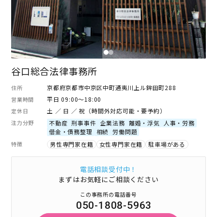
谷口総合法律事務所
京都府京都市中京区中町通夷川上ル鉾田町288
住所
平日 09:00～18:00
営業時間
土 ／ 日 ／ 祝（時間外対応可能・要予約）
定休日
注力分野
不動産
刑事事件
企業法務
離婚・浮気
人事・労務
借金・債務整理
相続
労働問題
特徴
男性専門家在籍
女性専門家在籍
駐車場がある
電話相談受付中！
まずはお気軽にご相談ください
この事務所の電話番号
050-1808-5963