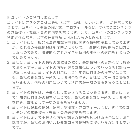
※当サイトのご利用にあたって
当サイトはアスクプロ株式会社（以下「当社」といいます。）が運営してお
ります。当サイトに掲載の紹介文、プロフィールなど、すべてのコンテンツ
の無断複写・転載・公衆送信等を禁じます。また、当サイトのコンテンツを
利用された場合、以下の免責事項に同意したものとみなします。
当サイトには一般的な法律知識や事例に関する情報を掲載しております
が、これらの掲載情報は制作時点において、一般的な情報提供を目的と
したものであり、法律的なアドバイスや個別の事例への適用を行うもの
ではありません。
当社は、当サイトの情報の正確性の確保、最新情報への更新などに努め
ておりますが、当サイトの情報内容の正確性についていかなる保証も一
切致しません。当サイトの利用により利用者に何らかの損害が生じて
も、当社の故意又は重過失による場合を除き、当社として一切の責任を
負いません。情報の利用については利用者が一切の責任を負うこととし
ます。
当サイトの情報は、予告なしに変更されることがあります。変更によっ
て利用者に何らかの損害が生じても、当社の故意又は重過失による場合
を除き、当社として一切の責任を負いません。
当サイトに記載の情報、記事、寄稿文・プロフィールなど、すべてのコ
ンテンツの無断複写・転載・公衆送信等を禁じます。
当サイトにおいて不適切な情報や誤った情報を見つけた場合には、お手
数ですが、当社のお問い合わせ窓口まで情報をご提供いただけると幸い
です。