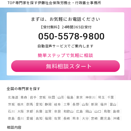
TOP
専門家を探す
伊藤社会保険労務士・行政書士事務所
まずは、お気軽にお電話ください
【受付無料】24時間365日受付
050-5578-9800
自動音声サービスでご案内します
簡単ステップで気軽に相談
無料相談スタート
全国の専門家を探す
北海道
青森
岩手
宮城
秋田
山形
福島
東京
神奈川
埼玉
千葉
茨城
栃木
群馬
愛知
静岡
岐阜
三重
長野
山梨
新潟
福井
富山
石川
大阪
京都
兵庫
滋賀
奈良
和歌山
広島
岡山
山口
鳥取
島根
徳島
香川
愛媛
高知
福岡
佐賀
長崎
熊本
大分
宮崎
鹿児島
沖縄
相談内容