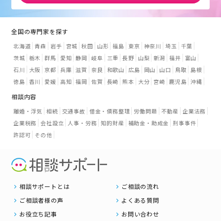
全国の専門家を探す
北海道
青森
岩手
宮城
秋田
山形
福島
東京
神奈川
埼玉
千葉
茨城
栃木
群馬
愛知
静岡
岐阜
三重
長野
山梨
新潟
福井
富山
石川
大阪
京都
兵庫
滋賀
奈良
和歌山
広島
岡山
山口
鳥取
島根
徳島
香川
愛媛
高知
福岡
佐賀
長崎
熊本
大分
宮崎
鹿児島
沖縄
相談内容
離婚・浮気
相続
交通事故
借金・債務整理
労働問題
不動産
企業法務
企業税務
会社設立
人事・労務
知的財産
補助金・助成金
刑事事件
許認可
その他
相談サポートとは
ご相談の流れ
ご相談者様の声
よくある質問
お役立ち記事
お問い合わせ