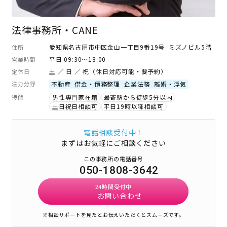
法律事務所・CANE
愛知県名古屋市中区金山一丁目9番19号 ミズノビル5階
住所
平日 09:30～18:00
営業時間
土 ／ 日 ／ 祝（休日対応可能・要予約）
定休日
注力分野
不動産
借金・債務整理
企業法務
離婚・浮気
特徴
男性専門家在籍
最寄駅から徒歩5分以内
土日祝日相談可
平日19時以降相談可
電話相談受付中！
まずはお気軽にご相談ください
この事務所の電話番号
050-1808-3642
24時間受付中
お問い合わせ
※相談サポートを見たとお伝えいただくとスムーズです。