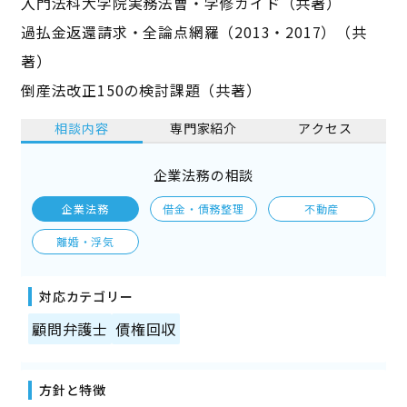
入門法科大学院実務法曹・学修ガイド（共著）
過払金返還請求・全論点網羅（2013・2017）（共
著）
倒産法改正150の検討課題（共著）
相談内容
専門家紹介
アクセス
企業法務の相談
企業法務
借金・債務整理
不動産
離婚・浮気
対応カテゴリー
顧問弁護士
債権回収
方針と特徴