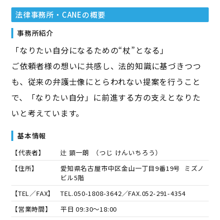
法律事務所・CANE
の概要
事務所紹介
「なりたい自分になるための“杖”となる」
ご依頼者様の想いに共感し、法的知識に基づきつつ
も、従来の弁護士像にとらわれない提案を行うこと
で、「なりたい自分」に前進する方の支えとなりた
いと考えています。
基本情報
【代表者】
辻 顕一朗
（
つじ けんいちろう
）
【住所】
愛知県名古屋市中区金山一丁目9番19号 ミズノ
ビル5階
【TEL／FAX】
TEL.
050-1808-3642
／FAX.
052-291-4354
【営業時間】
平日 09:30～18:00