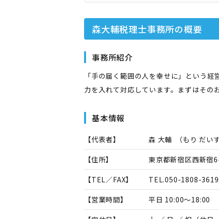
森大輔税理士事務所
の概要
事務所紹介
「手の届く範囲の人を幸せに」という経
力を入れて対応しています。まずはその
基本情報
【代表者】
森 大輔
（
もり だい
【住所】
東京都新宿区西新宿6-
【TEL／FAX】
TEL.
050-1808-3619
【営業時間】
平日 10:00～18:00