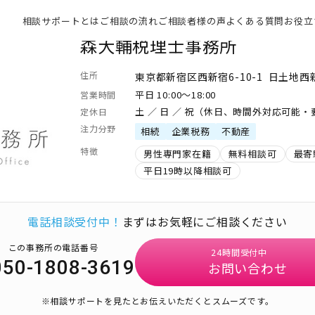
相談サポートとは
ご相談の流れ
ご相談者様の声
よくある質問
お役立
森大輔税理士事務所
住所
東京都新宿区西新宿6-10-1 日土地西
平日 10:00～18:00
営業時間
土 ／ 日 ／ 祝（休日、時間外対応可能
定休日
注力分野
相続
企業税務
不動産
特徴
男性専門家在籍
無料相談可
最寄
平日19時以降相談可
電話相談受付中！
まずはお気軽にご相談ください
この事務所の電話番号
24時間受付中
050-1808-3619
お問い合わせ
※相談サポートを見たとお伝えいただくとスムーズです。