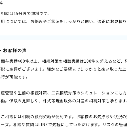
料
ご相談は15分まで無料です。
費用については、お悩みやご状況をしっかりと伺い、適正にお見積り
・お客様の声
の関与実績400件以上、相続対策の相談実績は100件を超えるなど
解説に定評がございます。細かなご要望までしっかりと掬い取った上
実行が可能です。
財産管理や生前の相続対策、二次相続対策のシミュレーションにも力
協働。保険の見直しや、株式等現金以外の財産の相続対策も承ります
なご相談には相続の顧問契約が便利です。お客様のお気持ちや状況の
ムーズ。相談や質問はLINEで気軽にしていただけます。リスクの管