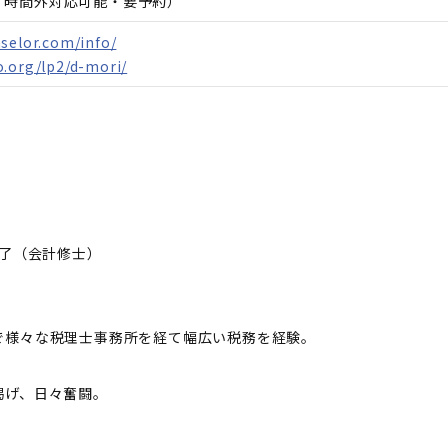
日、時間外対応可能・要予約）
selor.com/info/
.org/lp2/d-mori/
修了（会計修士）
で様々な税理士事務所を経て幅広い税務を経験。
掲げ、日々奮闘。