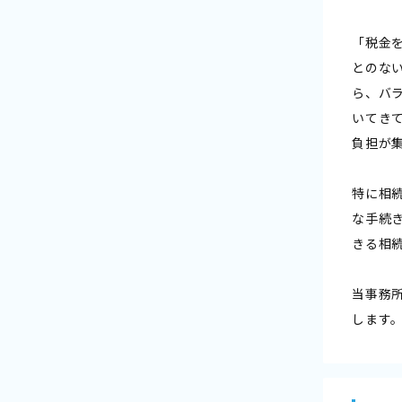
「税金
とのな
ら、バ
いてき
負担が
特に相
な手続
きる相
当事務
します