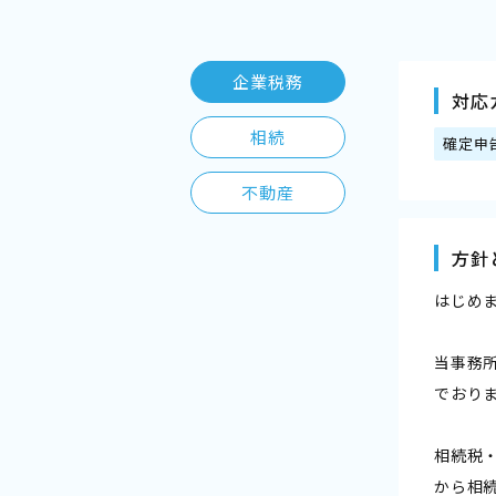
企業税務
対応
相続
確定申
不動産
方針
はじめ
当事務
でおり
相続税
から相