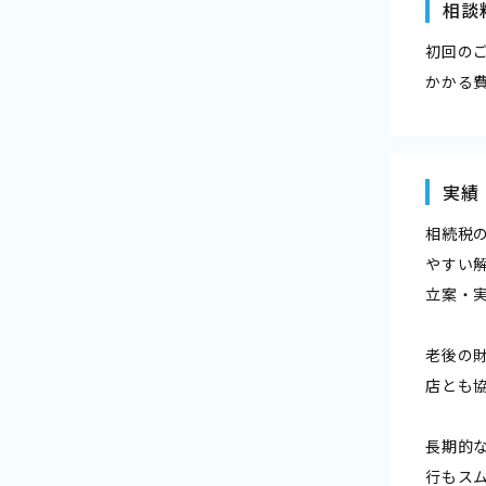
相談
初回の
かかる
実績
相続税
やすい
立案・
老後の
店とも
長期的
行もス