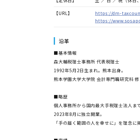
【定休日】
土 ／ 日 ／ 祝（休
【URL】
https://dm-taxcoun
https://www.sosapo
沿革
■基本情報
森大輔税理士事務所 代表税理士
1992年5月2日生まれ。熊本出身。
熊本学園大学大学院 会計専門職研究科 
■略歴
個人事務所から国内最大手税理士法人ま
2023年8月に独立開業。
「手の届く範囲の人を幸せに」を理念に