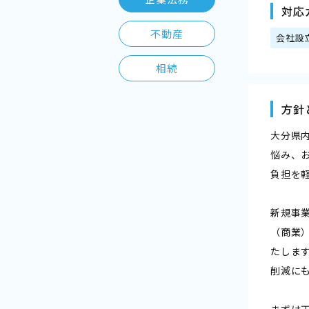
対応
不動産
会社設
相続
方針
大分県
悩み、
負担を
新規事
（商業
たしま
削減に