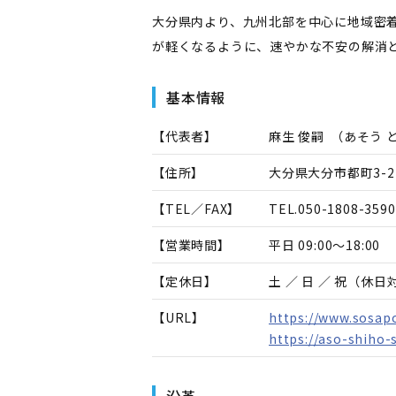
大分県内より、九州北部を中心に地域密
が軽くなるように、速やかな不安の解消
基本情報
【代表者】
麻生 俊嗣
（
あそう 
【住所】
大分県大分市都町3-2-37
【TEL／FAX】
TEL.
050-1808-3590
【営業時間】
平日 09:00～18:00
【定休日】
土 ／ 日 ／ 祝（休
【URL】
https://www.sosapo
https://aso-shiho-