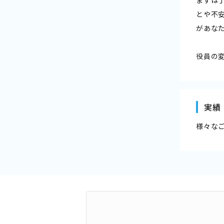
まずは
とや不
があな
役員の
実績
様々な