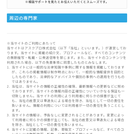
※相談サポートを見たとお伝えいただくとスムーズです。
周辺の専門家
※当サイトのご利用にあたって
当サイトはアスクプロ株式会社（以下「当社」といいます。）が運営してお
ります。当サイトに掲載の紹介文、プロフィールなど、すべてのコンテンツ
の無断複写・転載・公衆送信等を禁じます。また、当サイトのコンテンツを
利用された場合、以下の免責事項に同意したものとみなします。
当サイトには一般的な法律知識や事例に関する情報を掲載しております
が、これらの掲載情報は制作時点において、一般的な情報提供を目的と
したものであり、法律的なアドバイスや個別の事例への適用を行うもの
ではありません。
当社は、当サイトの情報の正確性の確保、最新情報への更新などに努め
ておりますが、当サイトの情報内容の正確性についていかなる保証も一
切致しません。当サイトの利用により利用者に何らかの損害が生じて
も、当社の故意又は重過失による場合を除き、当社として一切の責任を
負いません。情報の利用については利用者が一切の責任を負うこととし
ます。
当サイトの情報は、予告なしに変更されることがあります。変更によっ
て利用者に何らかの損害が生じても、当社の故意又は重過失による場合
を除き、当社として一切の責任を負いません。
当サイトに記載の情報、記事、寄稿文・プロフィールなど、すべてのコ
ンテンツの無断複写・転載・公衆送信等を禁じます。