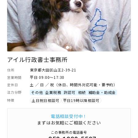
アイル行政書士事務所
東京都大田区山王2-39-21
住所
平日 09:00～17:30
営業時間
土 ／ 日 ／ 祝（休日、時間外対応可能・要予約）
定休日
注力分野
その他
企業税務
許認可
相続
補助金・助成金
特徴
土日祝日相談可
平日19時以降相談可
電話相談受付中！
まずはお気軽にご相談ください
この事務所の電話番号