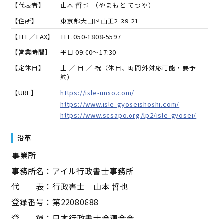
【代表者】
山本 哲也
（
やまもと てつや
）
【住所】
東京都大田区山王2-39-21
【TEL／FAX】
TEL.
050-1808-5597
【営業時間】
平日 09:00～17:30
【定休日】
土 ／ 日 ／ 祝（休日、時間外対応可能・要予
約）
【URL】
https://isle-unso.com/
https://www.isle-gyoseishoshi.com/
https://www.sosapo.org/lp2/isle-gyosei/
沿革
――事業所――
事務所名：アイル行政書士事務所
代 表：行政書士 山本 哲也
登録番号：第22080888
登 録：日本行政書士会連合会