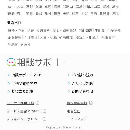
石川
大阪
京都
兵庫
滋賀
奈良
和歌山
広島
岡山
山口
鳥取
島根
徳島
香川
愛媛
高知
福岡
佐賀
長崎
熊本
大分
宮崎
鹿児島
沖縄
相談内容
離婚・浮気
相続
交通事故
借金・債務整理
労働問題
不動産
企業法務
企業税務
会社設立
人事・労務
知的財産
補助金・助成金
刑事事件
許認可
その他
相談サポートとは
ご相談の流れ
ご相談者様の声
よくある質問
お役立ち記事
お問い合わせ
ユーザー利用規約
情報掲載規約
サービス運営について
運営会社
プライバシーポリシー
サイトマップ
Copyright © AskPro.Inc.