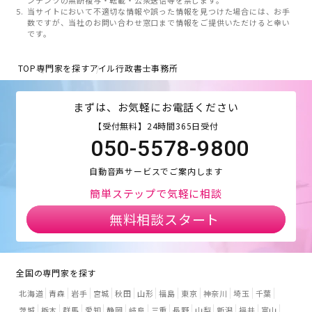
当サイトにおいて不適切な情報や誤った情報を見つけた場合には、お手
数ですが、当社のお問い合わせ窓口まで情報をご提供いただけると幸い
です。
TOP
専門家を探す
アイル行政書士事務所
まずは、お気軽にお電話ください
【受付無料】24時間365日受付
050-5578-9800
自動音声サービスでご案内します
簡単ステップで気軽に相談
無料相談スタート
全国の専門家を探す
北海道
青森
岩手
宮城
秋田
山形
福島
東京
神奈川
埼玉
千葉
茨城
栃木
群馬
愛知
静岡
岐阜
三重
長野
山梨
新潟
福井
富山